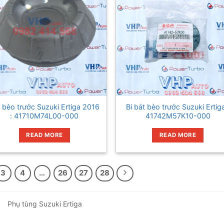
 bèo trước Suzuki Ertiga 2016
Bi bát bèo trước Suzuki Ertiga
: 41710M74L00-000
41742M57K10-000
READ MORE
READ MORE
3
4
…
26
27
28
Phụ tùng Suzuki Ertiga