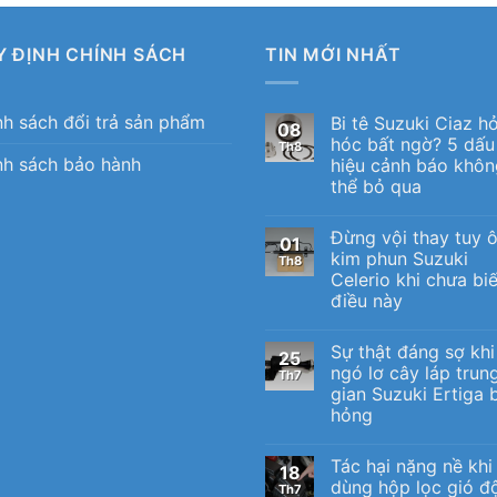
Y ĐỊNH CHÍNH SÁCH
TIN MỚI NHẤT
nh sách đổi trả sản phẩm
Bi tê Suzuki Ciaz h
08
hóc bất ngờ? 5 dấu
Th8
nh sách bảo hành
hiệu cảnh báo khôn
thể bỏ qua
Đừng vội thay tuy 
01
kim phun Suzuki
Th8
Celerio khi chưa biế
điều này
Sự thật đáng sợ khi
25
ngó lơ cây láp trun
Th7
gian Suzuki Ertiga b
hỏng
Tác hại nặng nề khi
18
dùng hộp lọc gió đ
Th7