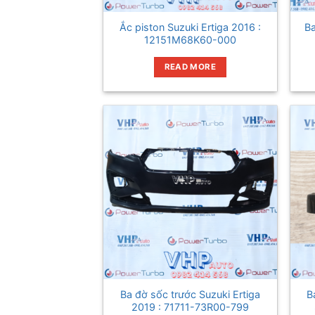
Ắc piston Suzuki Ertiga 2016 :
Ba
12151M68K60-000
READ MORE
Ba đờ sốc trước Suzuki Ertiga
B
2019 : 71711-73R00-799