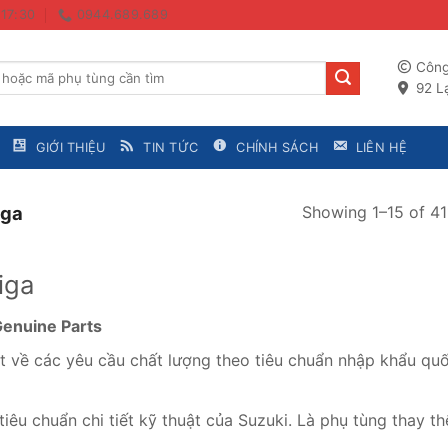
 17:30
0944.689.689
Công
92 Lạ
GIỚI THIỆU
TIN TỨC
CHÍNH SÁCH
LIÊN HỆ
Showing 1–15 of 411
iga
iga
Genuine Parts
 về các yêu cầu chất lượng theo tiêu chuẩn nhập khẩu qu
tiêu chuẩn chi tiết kỹ thuật của Suzuki. Là phụ tùng thay th