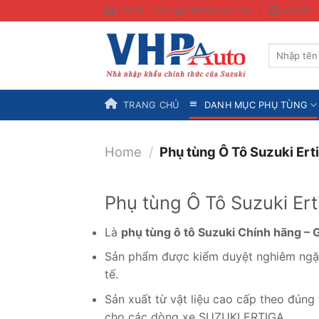
Skip
EMAIL: INFO@VHPGROUP.VN
08:00 -
to
content
Search
for:
TRANG CHỦ
DANH MỤC PHỤ TÙNG
Home
/
Phụ tùng Ô Tô Suzuki Ert
Phụ tùng Ô Tô Suzuki Ert
Là
phụ tùng ô tô Suzuki Chính hãng – 
Sản phẩm được kiểm duyệt nghiêm ngặt
tế.
Sản xuất từ vật liệu cao cấp theo đúng 
cho các dòng xe SUZUKI ERTIGA.