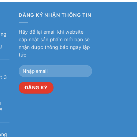
ĐĂNG KÝ NHẬN THÔNG TIN
Hãy để lại email khi website
ỏng
cập nhật sản phẩm mới bạn sẽ
g
nhận được thông báo ngay lập
tức
ô
t 3
g
ị
ộng