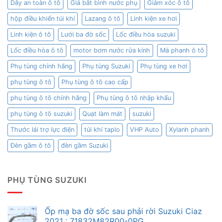
Dây an toàn ô tô
Giá bắt bình nước phụ
Giảm xóc ô tô
hộp điều khiển túi khí
Lazang ô tô
Linh kiện xe hơi
Linh kiện ô tô
Lưới ba đờ sốc
Lốc điều hòa suzuki
Lốc điều hòa ô tô
motor bơm nước rửa kính
Má phanh ô tô
Phụ tùng chính hãng
Phụ tùng Suzuki
Phụ tùng xe hơi
phụ tùng ô tô
Phụ tùng ô tô cao cấp
phụ tùng ô tô chính hãng
Phụ tùng ô tô nhập khẩu
phụ tùng ô tô suzuki
Quạt làm mát
suzuki
Thước lái trợ lực điện
túi khí taplo
VHP Auto
Xylanh phanh
Đèn gầm ô tô
đèn gầm Suzuki
PHỤ TÙNG SUZUKI
Ốp mạ ba đờ sốc sau phải rời Suzuki Ciaz
2021 : 71832M82R00-0PG