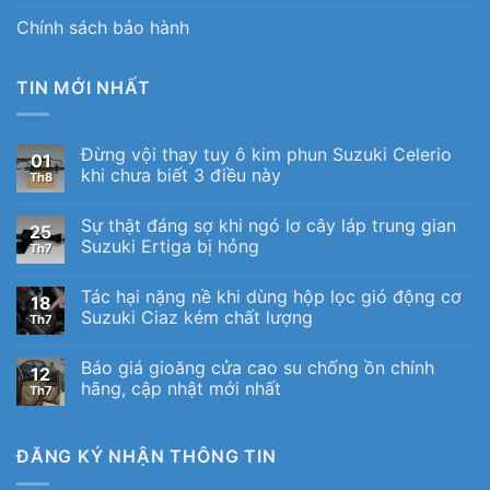
Chính sách bảo hành
TIN MỚI NHẤT
Đừng vội thay tuy ô kim phun Suzuki Celerio
01
khi chưa biết 3 điều này
Th8
Sự thật đáng sợ khi ngó lơ cây láp trung gian
25
Suzuki Ertiga bị hỏng
Th7
Tác hại nặng nề khi dùng hộp lọc gió động cơ
18
Suzuki Ciaz kém chất lượng
Th7
Báo giá gioăng cửa cao su chống ồn chính
12
hãng, cập nhật mới nhất
Th7
ĐĂNG KÝ NHẬN THÔNG TIN