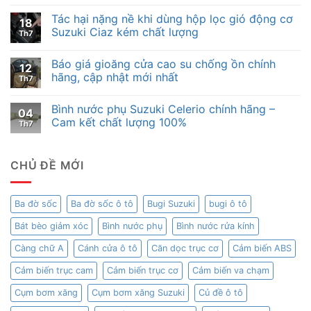
Tác hại nặng nề khi dùng hộp lọc gió động cơ
18
Suzuki Ciaz kém chất lượng
Th7
Báo giá gioăng cửa cao su chống ồn chính
12
hãng, cập nhật mới nhất
Th7
Bình nước phụ Suzuki Celerio chính hãng –
04
Cam kết chất lượng 100%
Th7
CHỦ ĐỀ MỚI
Ba đờ sốc
Ba đờ sốc ô tô
Bugi Suzuki
bugi ô tô
Bát bèo giảm xóc
Bình nước phụ
Bình nước rửa kính
Càng chữ A
Cánh cửa ô tô
Căn dọc trục cơ
Cảm biến ABS
Cảm biến trục cam
Cảm biến trục cơ
Cảm biến va chạm
Cụm bơm xăng
Cụm bơm xăng Suzuki
Củ đề ô tô