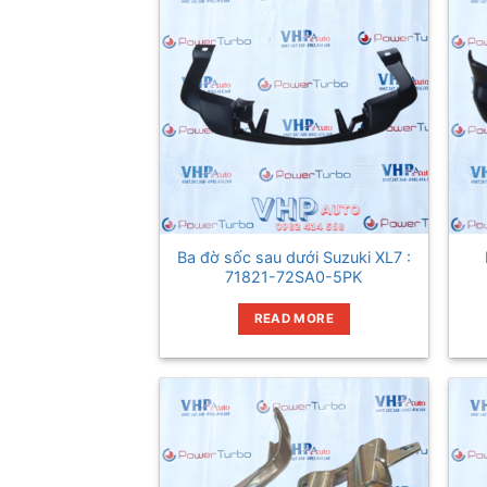
Ba đờ sốc sau dưới Suzuki XL7 :
71821-72SA0-5PK
READ MORE