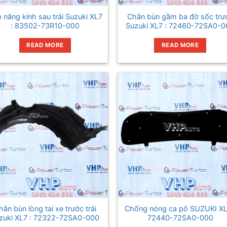
 nâng kính sau trái Suzuki XL7
Chắn bùn gầm ba đờ sốc trư
: 83502-73R10-000
Suzuki XL7 : 72460-72SA0-0
READ MORE
READ MORE
hắn bùn lòng tai xe trước trái
Chống nóng ca pô SUZUKI XL
zuki XL7 : 72322-72SA0-000
72440-72SA0-000