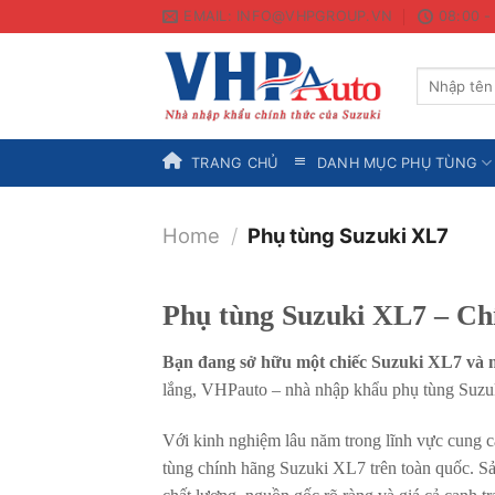
Skip
EMAIL: INFO@VHPGROUP.VN
08:00 -
to
content
Search
for:
TRANG CHỦ
DANH MỤC PHỤ TÙNG
Home
/
Phụ tùng Suzuki XL7
Phụ tùng Suzuki XL7 – Ch
Bạn đang sở hữu một chiếc Suzuki XL7 và m
lắng, VHPauto – nhà nhập khẩu phụ tùng Suzuki
Với kinh nghiệm lâu năm trong lĩnh vực cung c
tùng chính hãng Suzuki XL7 trên toàn quốc. S