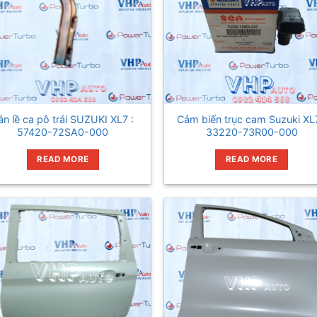
ản lề ca pô trái SUZUKI XL7 :
Cảm biến trục cam Suzuki XL7
57420-72SA0-000
33220-73R00-000
READ MORE
READ MORE