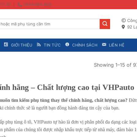
 17:30
0944.689.689
Công
92 Lạ
GIỚI THIỆU
TIN TỨC
CHÍNH SÁCH
LIÊN HỆ
Showing 1–15 of 97
ính hãng – Chất lượng cao tại VHPauto
uốn tìm kiếm phụ tùng thay thế chính hãng, chất lượng cao?
Đừn
 chính thức sẽ là người bạn đồng hành đáng tin cậy của bạn.
ấp phụ tùng ô tô, VHPauto tự hào là đơn vị phân phối đa dạng các loại
ản phẩm của chúng tôi được nhập khẩu trực tiếp từ nhà máy, đảm bảo