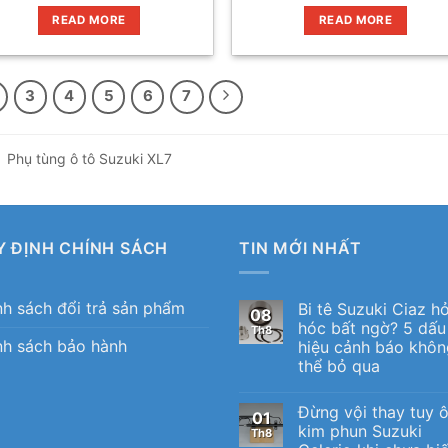
READ MORE
READ MORE
3
4
5
6
7
Phụ tùng ô tô Suzuki XL7
Y ĐỊNH CHÍNH SÁCH
TIN MỚI NHẤT
nh sách đổi trả sản phẩm
Bi tê Suzuki Ciaz h
08
hóc bất ngờ? 5 dấu
Th8
nh sách bảo hành
hiệu cảnh báo khôn
thể bỏ qua
Đừng vội thay tuy 
01
kim phun Suzuki
Th8