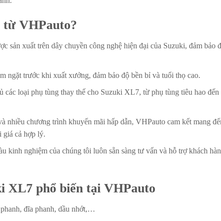
anh.
m từ VHPauto?
ợc sản xuất trên dây chuyền công nghệ hiện đại của Suzuki, đảm bảo 
 ngặt trước khi xuất xưởng, đảm bảo độ bền bỉ và tuổi thọ cao.
 các loại phụ tùng thay thế cho Suzuki XL7, từ phụ tùng tiêu hao đến
 và nhiều chương trình khuyến mãi hấp dẫn, VHPauto cam kết mang đế
giá cả hợp lý.
u kinh nghiệm của chúng tôi luôn sẵn sàng tư vấn và hỗ trợ khách hà
ki XL7 phổ biến tại VHPauto
á phanh, đĩa phanh, dầu nhớt,…