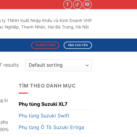
 ty TNHH Xuất Nhập Khẩu và Kinh Doanh VHP
c Nghiệp, Thanh Nhàn, Hai Bà Trưng, Hà Nội
THANH TOÁN
VẬN CHUYỂN
 results
TÌM THEO DANH MỤC
g lo
Phụ tùng Suzuki XL7
Phụ tùng Suzuki Swift
 phụ
Phụ tùng Ô Tô Suzuki Ertiga
 100%