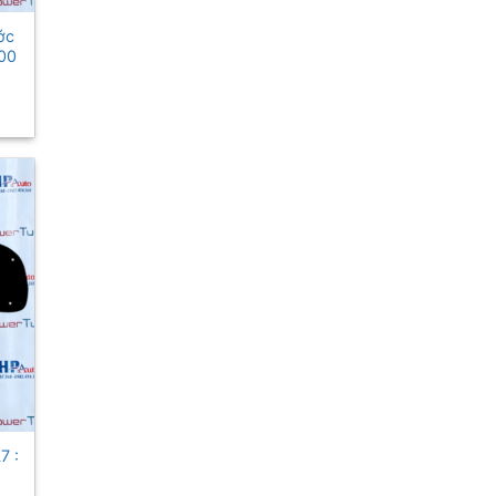
ớc
00
7 :