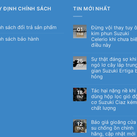
Y ĐỊNH CHÍNH SÁCH
TIN MỚI NHẤT
nh sách đổi trả sản phẩm
Đừng vội thay tuy 
01
kim phun Suzuki
Th8
nh sách bảo hành
Celerio khi chưa biế
điều này
Sự thật đáng sợ khi
25
ngó lơ cây láp trun
Th7
gian Suzuki Ertiga b
hỏng
Tác hại nặng nề khi
18
dùng hộp lọc gió đ
Th7
cơ Suzuki Ciaz kém
chất lượng
Báo giá gioăng cửa
12
su chống ồn chính
Th7
hãng, cập nhật mới