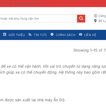
 17:30
0944.689.689
Công
92 Lạ
GIỚI THIỆU
TIN TỨC
CHÍNH SÁCH
LIÊN HỆ
Showing 1–15 of 71
n để xe có thể vận hành. Với vai trò chuyển từ dạng năng l
ích giúp xe có thể chuyển động. Hệ thống này bao gồm rấ
ẩm được sản xuất tại nhà máy Ấn Độ.