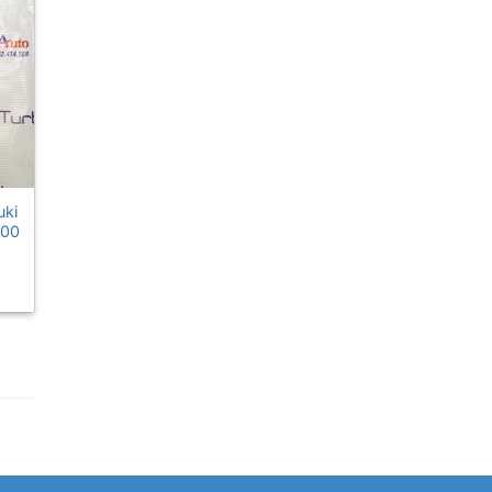
uki
000