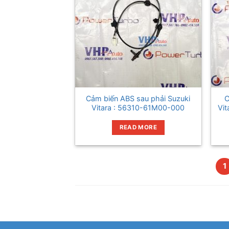
Cảm biến ABS sau phải Suzuki
C
Vitara : 56310-61M00-000
Vi
READ MORE
1