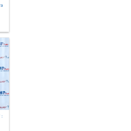
ra
 :