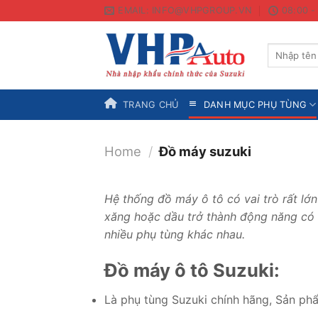
Skip
EMAIL: INFO@VHPGROUP.VN
08:00 -
to
content
Search
for:
TRANG CHỦ
DANH MỤC PHỤ TÙNG
Home
/
Đồ máy suzuki
Hệ thống đồ máy ô tô có vai trò rất lớ
xăng hoặc dầu trở thành động năng có 
nhiều phụ tùng khác nhau.
Đồ máy ô tô Suzuki:
Là phụ tùng Suzuki chính hãng, Sản ph