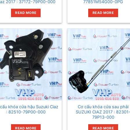
iaz 2017 : 37172-79P00-000
77851M54G00-0PG
READ MORE
READ MORE
cấu khóa cửa hậu Suzuki Ciaz
Cơ cấu khóa cửa sau phải
: 82510-79P00-000
SUZUKI CIAZ 2017 : 82301
79P13-000
READ MORE
READ MORE