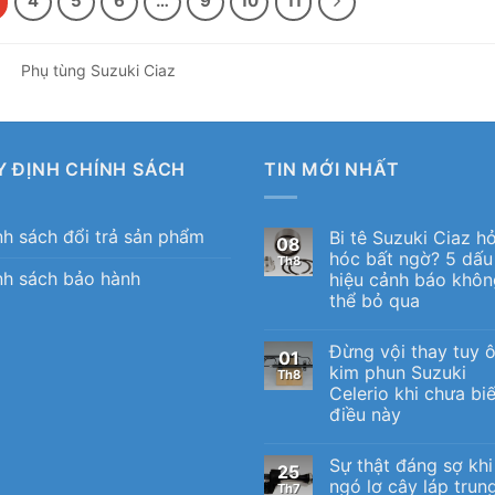
4
5
6
…
9
10
11
Phụ tùng Suzuki Ciaz
Y ĐỊNH CHÍNH SÁCH
TIN MỚI NHẤT
nh sách đổi trả sản phẩm
Bi tê Suzuki Ciaz h
08
hóc bất ngờ? 5 dấu
Th8
nh sách bảo hành
hiệu cảnh báo khôn
thể bỏ qua
Đừng vội thay tuy 
01
kim phun Suzuki
Th8
Celerio khi chưa biế
điều này
Sự thật đáng sợ khi
25
ngó lơ cây láp trun
Th7