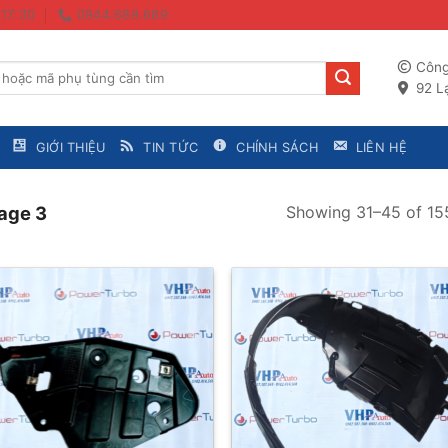
 17:30
0944.689.689
Công
92 Lạ
GIỚI THIỆU
TIN TỨC
CHÍNH SÁCH
LIÊN HỆ
Showing 31–45 of 155
age 3