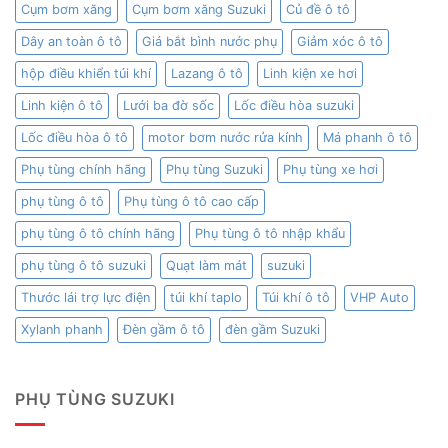
Cụm bơm xăng
Cụm bơm xăng Suzuki
Củ đề ô tô
Dây an toàn ô tô
Giá bắt bình nước phụ
Giảm xóc ô tô
hộp điều khiển túi khí
Lazang ô tô
Linh kiện xe hơi
Linh kiện ô tô
Lưới ba đờ sốc
Lốc điều hòa suzuki
Lốc điều hòa ô tô
motor bơm nước rửa kính
Má phanh ô tô
Phụ tùng chính hãng
Phụ tùng Suzuki
Phụ tùng xe hơi
phụ tùng ô tô
Phụ tùng ô tô cao cấp
phụ tùng ô tô chính hãng
Phụ tùng ô tô nhập khẩu
phụ tùng ô tô suzuki
Quạt làm mát
suzuki
Thước lái trợ lực điện
túi khí taplo
Túi khí ô tô
VHP Auto
Xylanh phanh
Đèn gầm ô tô
đèn gầm Suzuki
PHỤ TÙNG SUZUKI