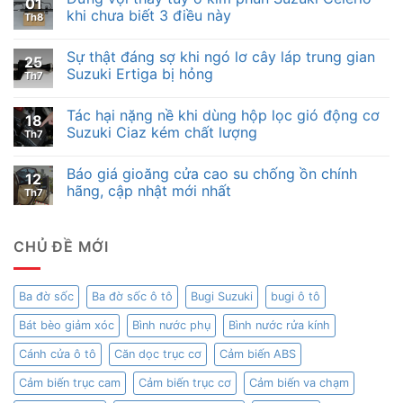
01
khi chưa biết 3 điều này
Th8
Sự thật đáng sợ khi ngó lơ cây láp trung gian
25
Suzuki Ertiga bị hỏng
Th7
Tác hại nặng nề khi dùng hộp lọc gió động cơ
18
Suzuki Ciaz kém chất lượng
Th7
Báo giá gioăng cửa cao su chống ồn chính
12
hãng, cập nhật mới nhất
Th7
CHỦ ĐỀ MỚI
Ba đờ sốc
Ba đờ sốc ô tô
Bugi Suzuki
bugi ô tô
Bát bèo giảm xóc
Bình nước phụ
Bình nước rửa kính
Cánh cửa ô tô
Căn dọc trục cơ
Cảm biến ABS
Cảm biến trục cam
Cảm biến trục cơ
Cảm biến va chạm