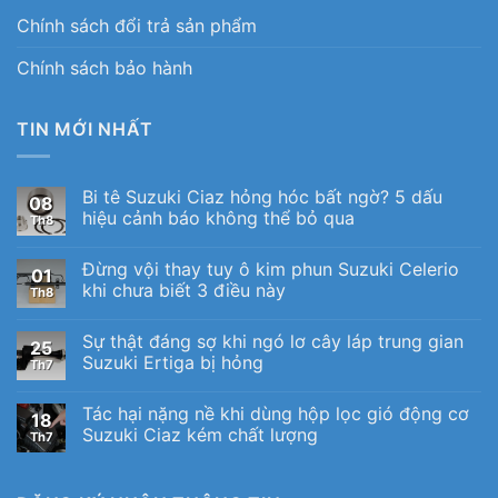
Chính sách đổi trả sản phẩm
Chính sách bảo hành
TIN MỚI NHẤT
Bi tê Suzuki Ciaz hỏng hóc bất ngờ? 5 dấu
08
hiệu cảnh báo không thể bỏ qua
Th8
Đừng vội thay tuy ô kim phun Suzuki Celerio
01
khi chưa biết 3 điều này
Th8
Sự thật đáng sợ khi ngó lơ cây láp trung gian
25
Suzuki Ertiga bị hỏng
Th7
Tác hại nặng nề khi dùng hộp lọc gió động cơ
18
Suzuki Ciaz kém chất lượng
Th7