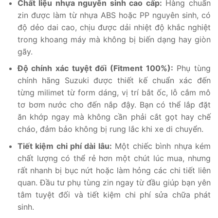
Chất liệu nhựa nguyên sinh cao cấp:
Hàng chuẩn
zin được làm từ nhựa ABS hoặc PP nguyên sinh, có
độ dẻo dai cao, chịu được dải nhiệt độ khắc nghiệt
trong khoang máy mà không bị biến dạng hay giòn
gãy.
Độ chính xác tuyệt đối (Fitment 100%):
Phụ tùng
chính hãng Suzuki được thiết kế chuẩn xác đến
từng milimet từ form dáng, vị trí bắt ốc, lỗ cắm mô
tơ bơm nước cho đến nắp đậy. Bạn có thể lắp đặt
ăn khớp ngay mà không cần phải cắt gọt hay chế
cháo, đảm bảo không bị rung lắc khi xe di chuyển.
Tiết kiệm chi phí dài lâu:
Một chiếc bình nhựa kém
chất lượng có thể rẻ hơn một chút lúc mua, nhưng
rất nhanh bị bục nứt hoặc làm hỏng các chi tiết liên
quan. Đầu tư phụ tùng zin ngay từ đầu giúp bạn yên
tâm tuyệt đối và tiết kiệm chi phí sửa chữa phát
sinh.