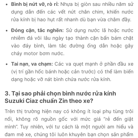
Bình bị nứt vỡ, rò rỉ:
Nhựa bị giòn sau nhiều năm sử
dụng dẫn đến các vết nứt chân chim, khiến nước
rửa kính bị hao hụt rất nhanh dù bạn vừa châm đầy.
Đóng cặn, tắc nghẽn:
Sử dụng nước lã hoặc nước
nhiễm đá vôi lâu ngày tạo thành cặn bẩn bám chặt
vào đáy bình, làm tắc đường ống dẫn hoặc gây
cháy motor bơm nước.
Tai nạn, va chạm:
Các va quẹt mạnh ở phần đầu xe
(vị trí gần hốc bánh hoặc cản trước) có thể làm biến
dạng hoặc vỡ nát bình chứa nước rửa kính.
3. Tại sao phải chọn bình nước rửa kính
Suzuki Ciaz chuẩn Zin theo xe?
Trên thị trường hiện nay có không ít loại phụ tùng trôi
nổi, không rõ nguồn gốc với mức giá “rẻ đến giật
mình”. Tuy nhiên, với tư cách là một người am hiểu và
đam mê xe, chúng tôi luôn khuyên bạn chọn sản phẩm