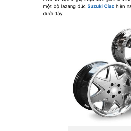
một bộ lazang đúc
Suzuki Ciaz
hiện na
dưới đây.