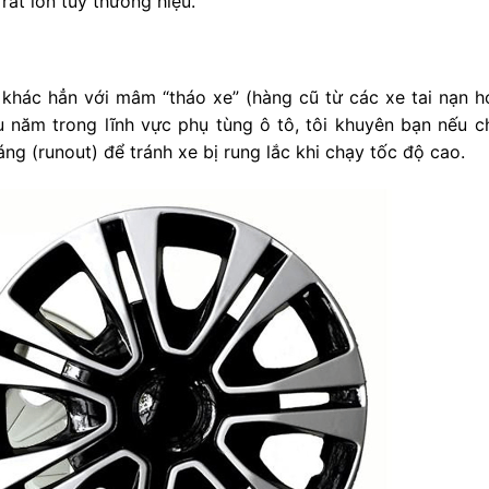
rất lớn tùy thương hiệu.
khác hẳn với mâm “tháo xe” (hàng cũ từ các xe tai nạn h
u năm trong lĩnh vực phụ tùng ô tô, tôi khuyên bạn nếu c
áng (runout) để tránh xe bị rung lắc khi chạy tốc độ cao.