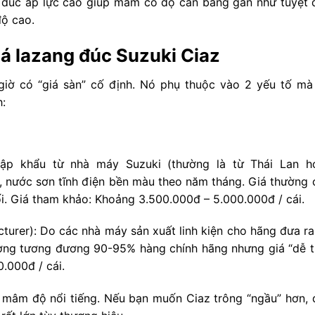
 đúc áp lực cao giúp mâm có độ cân bằng gần như tuyệt đ
độ cao.
iá lazang đúc Suzuki Ciaz
iờ có “giá sàn” cố định. Nó phụ thuộc vào 2 yếu tố mà 
:
hập khẩu từ nhà máy Suzuki (thường là từ Thái Lan h
o, nước sơn tĩnh điện bền màu theo năm tháng. Giá thường 
đối. Giá tham khảo: Khoảng 3.500.000đ – 5.000.000đ / cái.
urer): Do các nhà máy sản xuất linh kiện cho hãng đưa ra 
ượng tương đương 90-95% hàng chính hãng nhưng giá “dễ t
.000đ / cái.
 mâm độ nổi tiếng. Nếu bạn muốn Ciaz trông “ngầu” hơn, 