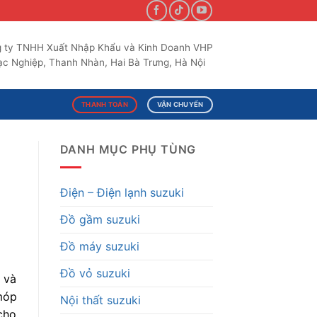
 ty TNHH Xuất Nhập Khẩu và Kinh Doanh VHP
c Nghiệp, Thanh Nhàn, Hai Bà Trưng, Hà Nội
THANH TOÁN
VẬN CHUYỂN
DANH MỤC PHỤ TÙNG
Điện – Điện lạnh suzuki
Đồ gầm suzuki
Đồ máy suzuki
Đồ vỏ suzuki
 và
móp
Nội thất suzuki
 cho