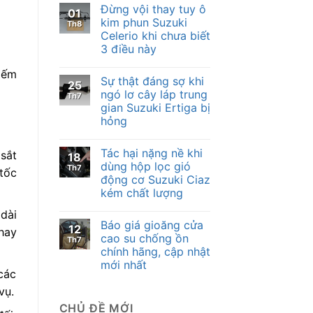
Đừng vội thay tuy ô
01
kim phun Suzuki
Th8
Celerio khi chưa biết
3 điều này
kiếm
Sự thật đáng sợ khi
25
ngó lơ cây láp trung
Th7
gian Suzuki Ertiga bị
hỏng
Tác hại nặng nề khi
sắt
18
dùng hộp lọc gió
Th7
tốc
động cơ Suzuki Ciaz
kém chất lượng
dài
Báo giá gioăng cửa
12
hay
cao su chống ồn
Th7
chính hãng, cập nhật
mới nhất
các
vụ.
CHỦ ĐỀ MỚI