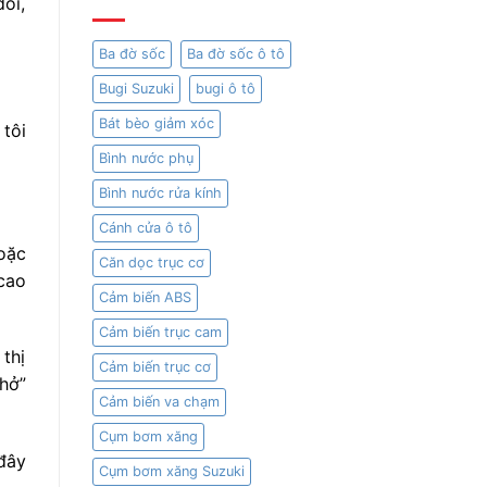
ối,
Ba đờ sốc
Ba đờ sốc ô tô
Bugi Suzuki
bugi ô tô
Bát bèo giảm xóc
tôi
Bình nước phụ
Bình nước rửa kính
Cánh cửa ô tô
oặc
Căn dọc trục cơ
cao
Cảm biến ABS
Cảm biến trục cam
thị
Cảm biến trục cơ
hở”
Cảm biến va chạm
Cụm bơm xăng
đây
Cụm bơm xăng Suzuki