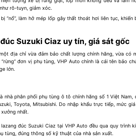
hiện tượng xe bị rung giật, lốp mòn không đều và làm h
 như rô-tuyn, giảm xóc.
ị “nổ”, làm hở mép lốp gây thất thoát hơi liên tục, khiến
đúc Suzuki Ciaz uy tín, giá sát gốc
m một địa chỉ vừa đảm bảo chất lượng chính hãng, vừa có 
 “rừng” đơn vị phụ tùng, VHP Auto chính là cái tên bảo ch
ge lớn.
à nhà phân phối phụ tùng ô tô chính hãng số 1 Việt Nam, 
uki, Toyota, Mitsubishi. Do nhập khẩu trực tiếp, mức giá 
t xưởng nhất.
lazang đúc Suzuki Ciaz tại VHP Auto đều qua quy trình k
 tùng, đúng thông số kỹ thuật của nhà sản xuất.