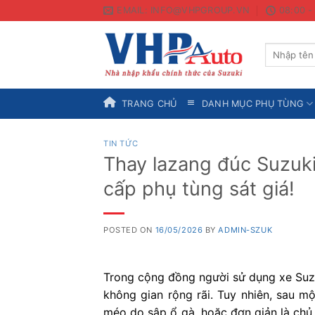
Skip
EMAIL: INFO@VHPGROUP.VN
08:00 -
to
content
Search
for:
TRANG CHỦ
DANH MỤC PHỤ TÙNG
TIN TỨC
Thay lazang đúc Suzuki
cấp phụ tùng sát giá!
POSTED ON
16/05/2026
BY
ADMIN-SZUK
Trong cộng đồng người sử dụng xe Suzu
không gian rộng rãi. Tuy nhiên, sau mộ
méo do sập ổ gà, hoặc đơn giản là chủ 