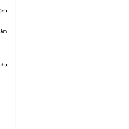
ách
mâm
phụ