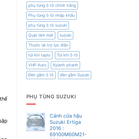
phụ tùng ô tô chính hãng
Phụ tùng ô tô nhập khẩu
phụ tùng ô tô suzuki
Quạt làm mát
suzuki
Thước lái trợ lực điện
túi khí taplo
Túi khí ô tô
VHP Auto
Xylanh phanh
Đèn gầm ô tô
đèn gầm Suzuki
PHỤ TÙNG SUZUKI
 thế
Cánh cửa hậu
sập
Suzuki Ertiga
2016 :
69100M60M21-