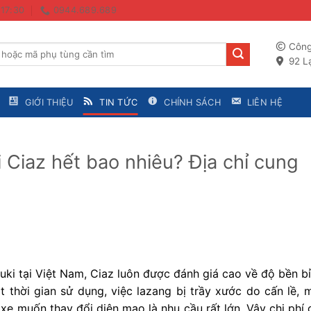
 17:30
0944.689.689
Công
92 Lạ
GIỚI THIỆU
TIN TỨC
CHÍNH SÁCH
LIÊN HỆ
 Ciaz hết bao nhiêu? Địa chỉ cung
ki tại Việt Nam, Ciaz luôn được đánh giá cao về độ bền bỉ
t thời gian sử dụng, việc lazang bị trầy xước do cấn lề, 
xe muốn thay đổi diện mạo là nhu cầu rất lớn. Vậy chi phí