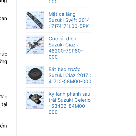
ỏng
000
Mặt ca lăng
 bạn
Suzuki Swift 2014
: 7174171L00-5PK
Cọc lái điện
Suzuki Ciaz :
48200-79P80-
mức
000
ứng
Bát bèo trước
Suzuki Ciaz 2017 :
41710-58M00-000
Xy lanh phanh sau
đặc
trái Suzuki Celerio
tại
: 53402-84M00-
000
iểm