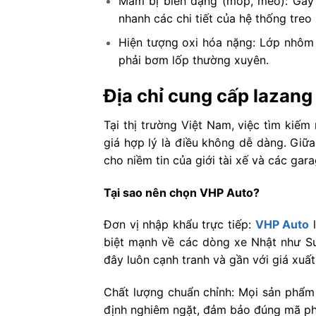
Mâm bị biến dạng (móp, méo): Gây 
nhanh các chi tiết của hệ thống treo
Hiện tượng oxi hóa nặng: Lớp nhôm b
phải bơm lốp thường xuyên.
Địa chỉ cung cấp lazang 
Tại thị trường Việt Nam, việc tìm kiế
giá hợp lý là điều không dễ dàng. Giữa
cho niềm tin của giới tài xế và các gara
Tại sao nên chọn VHP Auto?
Đơn vị nhập khẩu trực tiếp:
VHP Auto
l
biệt mạnh về các dòng xe Nhật như Suz
đây luôn cạnh tranh và gần với giá xuấ
Chất lượng chuẩn chỉnh: Mọi sản phẩm 
định nghiêm ngặt, đảm bảo đúng mã phụ