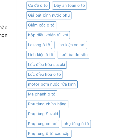
Củ đề ô tô
Dây an toàn ô tô
Giá bắt bình nước phụ
Giảm xóc ô tô
oặc
họn
hộp điều khiển túi khí
Lazang ô tô
Linh kiện xe hơi
Linh kiện ô tô
Lưới ba đờ sốc
Lốc điều hòa suzuki
Lốc điều hòa ô tô
motor bơm nước rửa kính
Má phanh ô tô
Phụ tùng chính hãng
Phụ tùng Suzuki
Phụ tùng xe hơi
phụ tùng ô tô
Phụ tùng ô tô cao cấp