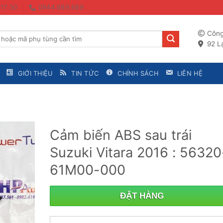
 17:30
0944.689.689
Công
92 Lạ
GIỚI THIỆU
TIN TỨC
CHÍNH SÁCH
LIÊN HỆ
Cảm biến ABS sau trái
Suzuki Vitara 2016 : 56320
61M00-000
ĐẶT HÀNG