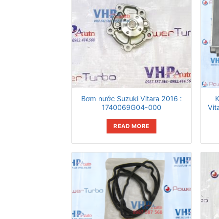
Bơm nước Suzuki Vitara 2016 :
K
1740069G04-000
Vit
READ MORE