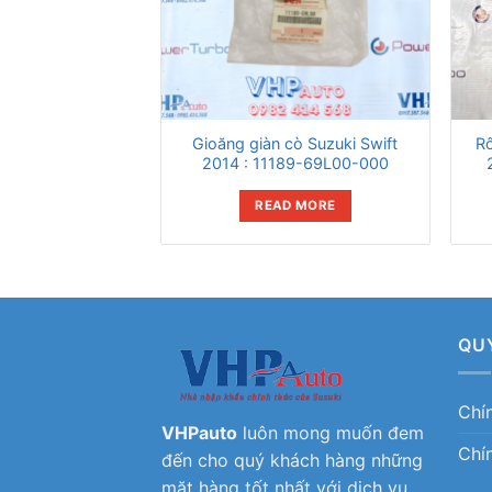
Gioăng giàn cò Suzuki Swift
Rô
2014 : 11189-69L00-000
READ MORE
QU
Chí
VHPauto
luôn mong muốn đem
Chí
đến cho quý khách hàng những
mặt hàng tốt nhất với dịch vụ