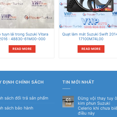
 tuyn lái trong Suzuki Vitara
Quạt làm mát Suzuki Swift 2014
2016 : 48830-61M00-000
17100M74L00
READ MORE
READ MORE
Y ĐỊNH CHÍNH SÁCH
TIN MỚI NHẤT
nh sách đổi trả sản phẩm
Đừng vội thay tuy 
01
kim phun Suzuki
Th8
nh sách bảo hành
Celerio khi chưa biế
điều này