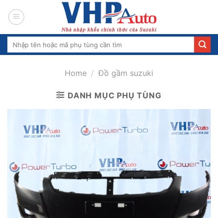
Skip
to
content
Search
for:
Home
/
Đồ gầm suzuki
DANH MỤC PHỤ TÙNG