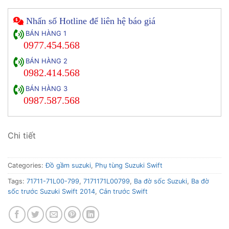
Nhấn số Hotline để liên hệ báo giá
BÁN HÀNG 1
0977.454.568
BÁN HÀNG 2
0982.414.568
BÁN HÀNG 3
0987.587.568
Chi tiết
Categories:
Đồ gầm suzuki
,
Phụ tùng Suzuki Swift
Tags:
71711-71L00-799
,
7171171L00799
,
Ba đờ sốc Suzuki
,
Ba đờ
sốc trước Suzuki Swift 2014
,
Cản trước Swift