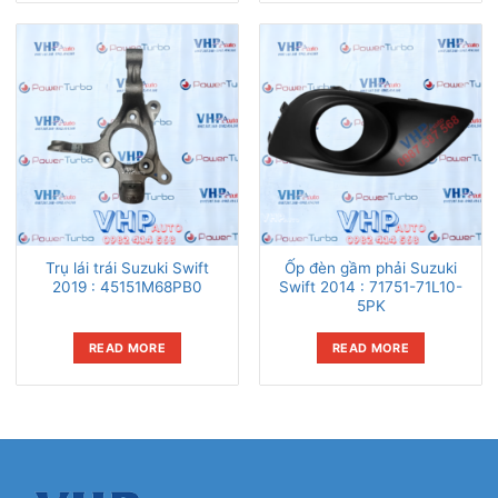
Trụ lái trái Suzuki Swift
Ốp đèn gầm phải Suzuki
2019 : 45151M68PB0
Swift 2014 : 71751-71L10-
5PK
READ MORE
READ MORE