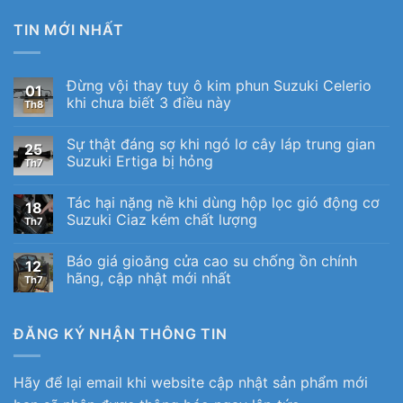
TIN MỚI NHẤT
Đừng vội thay tuy ô kim phun Suzuki Celerio
01
khi chưa biết 3 điều này
Th8
Sự thật đáng sợ khi ngó lơ cây láp trung gian
25
Suzuki Ertiga bị hỏng
Th7
Tác hại nặng nề khi dùng hộp lọc gió động cơ
18
Suzuki Ciaz kém chất lượng
Th7
Báo giá gioăng cửa cao su chống ồn chính
12
hãng, cập nhật mới nhất
Th7
ĐĂNG KÝ NHẬN THÔNG TIN
Hãy để lại email khi website cập nhật sản phẩm mới