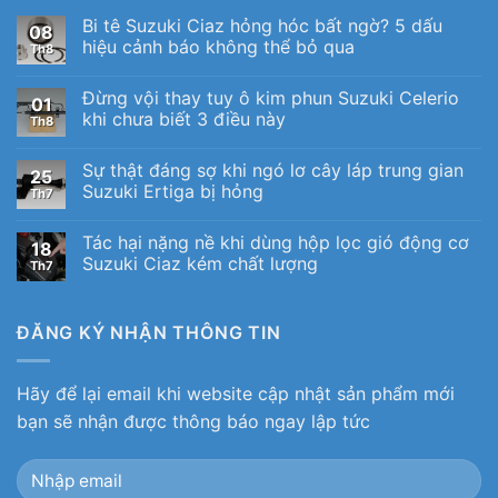
Bi tê Suzuki Ciaz hỏng hóc bất ngờ? 5 dấu
08
hiệu cảnh báo không thể bỏ qua
Th8
Đừng vội thay tuy ô kim phun Suzuki Celerio
01
khi chưa biết 3 điều này
Th8
Sự thật đáng sợ khi ngó lơ cây láp trung gian
25
Suzuki Ertiga bị hỏng
Th7
Tác hại nặng nề khi dùng hộp lọc gió động cơ
18
Suzuki Ciaz kém chất lượng
Th7
ĐĂNG KÝ NHẬN THÔNG TIN
Hãy để lại email khi website cập nhật sản phẩm mới
bạn sẽ nhận được thông báo ngay lập tức