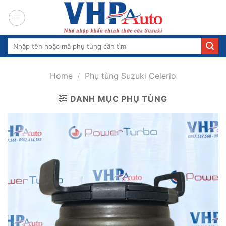
Skip
to
content
Search
for:
Home
/
Phụ tùng Suzuki Celerio
DANH MỤC PHỤ TÙNG