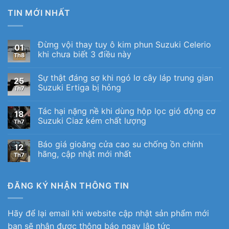
TIN MỚI NHẤT
Đừng vội thay tuy ô kim phun Suzuki Celerio
01
khi chưa biết 3 điều này
Th8
Sự thật đáng sợ khi ngó lơ cây láp trung gian
25
Suzuki Ertiga bị hỏng
Th7
Tác hại nặng nề khi dùng hộp lọc gió động cơ
18
Suzuki Ciaz kém chất lượng
Th7
Báo giá gioăng cửa cao su chống ồn chính
12
hãng, cập nhật mới nhất
Th7
ĐĂNG KÝ NHẬN THÔNG TIN
Hãy để lại email khi website cập nhật sản phẩm mới
bạn sẽ nhận được thông báo ngay lập tức