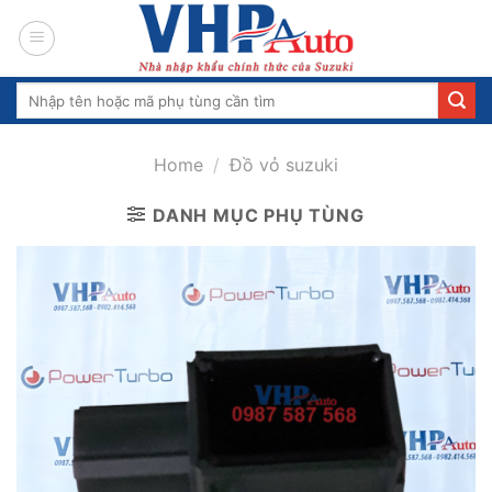
Skip
to
content
Search
for:
Home
/
Đồ vỏ suzuki
DANH MỤC PHỤ TÙNG