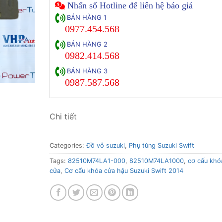
Nhấn số Hotline để liên hệ báo giá
BÁN HÀNG 1
0977.454.568
BÁN HÀNG 2
0982.414.568
BÁN HÀNG 3
0987.587.568
Chi tiết
Categories:
Đồ vỏ suzuki
,
Phụ tùng Suzuki Swift
Tags:
82510M74LA1-000
,
82510M74LA1000
,
cơ cấu khó
cửa
,
Cơ cấu khóa cửa hậu Suzuki Swift 2014