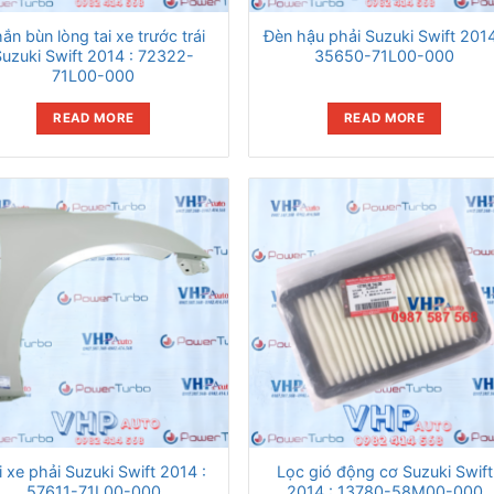
ắn bùn lòng tai xe trước trái
Đèn hậu phải Suzuki Swift 2014
Suzuki Swift 2014 : 72322-
35650-71L00-000
71L00-000
READ MORE
READ MORE
i xe phải Suzuki Swift 2014 :
Lọc gió động cơ Suzuki Swift
57611-71L00-000
2014 : 13780-58M00-000