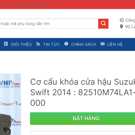
 17:30
0944.689.689
Công
92 Lạ
GIỚI THIỆU
TIN TỨC
CHÍNH SÁCH
LIÊN HỆ
Cơ cấu khóa cửa hậu Suzu
Swift 2014 : 82510M74LA1
000
ĐẶT HÀNG