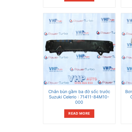
Chắn bùn gầm ba đờ sốc trước
Bơm
Suzuki Celerio : 71411-84M10-
000
READ MORE