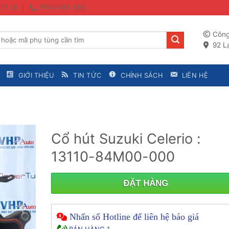
 17:30
0944.689.689
Công
92 Lạ
GIỚI THIỆU
TIN TỨC
CHÍNH SÁCH
LIÊN HỆ
Cổ hút Suzuki Celerio :
13110-84M00-000
ĐẶT HÀNG
Nhấn số Hotline để liên hệ báo giá
BÁN HÀNG 1