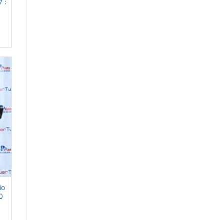
 :
io
0