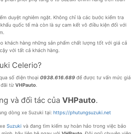
ểm duyệt nghiêm ngặt. Không chỉ là các bước kiểm tra
 khẩu quốc tế mà còn là sự cam kết vô điều kiện đối với
m.
 khách hàng những sản phẩm chất lượng tốt với giá cả
n cậy với tất cả khách hàng.
uki Celerio?
 qua số điện thoại
0938.616.689
để được tư vấn mức giá
 đãi từ
VHPauto
.
ng và đối tác của
VHPauto
.
ùng dòng xe Suzuki tại:
https://phutungsuzuki.net
 xe
Suzuki
và đang tìm kiếm sự hoàn hảo trong việc bảo
a mình, hãy liên hệ ngay với
VHPauto
. Đội ngũ chuyên viên