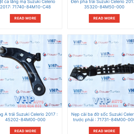
t ca lăng mạ Suzuki Celerio
Đèn pha trái Suzuki Celerio 2017
2017: 71740-84M10-C48
35320-84M50-000
READ MORE
READ MORE
g A trái Suzuki Celerio 2017 :
Nẹp cài ba đờ sốc Suzuki Celer
45202-84M00-000
trước phải : 71731-84M00-00
READ MORE
READ MORE