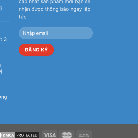
cập nhật sản phẩm mới bạn sẽ
g
nhận được thông báo ngay lập
tức
ô
t 3
g
ị
ộng