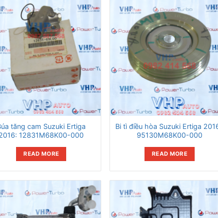
Búa tăng cam Suzuki Ertiga
Bi tì điều hòa Suzuki Ertiga 2016
2016: 12831M68K00-000
95130M68K00-000
READ MORE
READ MORE