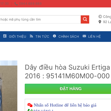
 17:30
0944.689.689
Công
92 Lạ
GIỚI THIỆU
TIN TỨC
CHÍNH SÁCH
LIÊN HỆ
Dây điều hòa Suzuki Ertiga
2016 : 95141M60M00-000
ĐẶT HÀNG
Nhấn số Hotline để liên hệ báo giá
BÁN HÀNG 1