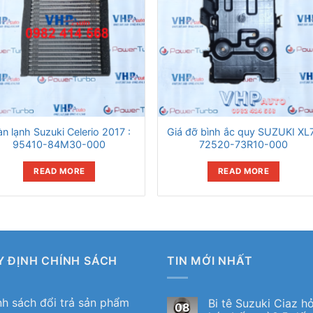
àn lạnh Suzuki Celerio 2017 :
Giá đỡ bình ắc quy SUZUKI XL7
95410-84M30-000
72520-73R10-000
READ MORE
READ MORE
Y ĐỊNH CHÍNH SÁCH
TIN MỚI NHẤT
nh sách đổi trả sản phẩm
Bi tê Suzuki Ciaz h
08