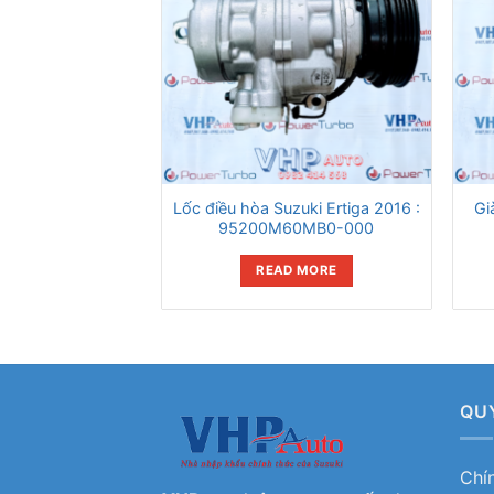
Lốc điều hòa Suzuki Ertiga 2016 :
Gi
95200M60MB0-000
READ MORE
QU
Chí