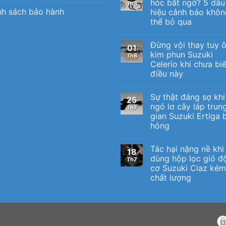
hóc bất ngờ? 5 dấu
Th8
nh sách bảo hành
hiệu cảnh báo khôn
thể bỏ qua
Đừng vội thay tuy 
01
kim phun Suzuki
Th8
Celerio khi chưa biế
điều này
Sự thật đáng sợ khi
25
ngó lơ cây láp trun
Th7
gian Suzuki Ertiga b
hỏng
Tác hại nặng nề khi
18
dùng hộp lọc gió đ
Th7
cơ Suzuki Ciaz kém
chất lượng