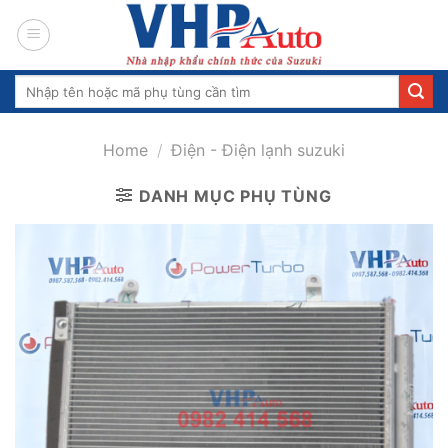
Skip
to
content
Search
for:
Home
/
Điện - Điện lạnh suzuki
DANH MỤC PHỤ TÙNG