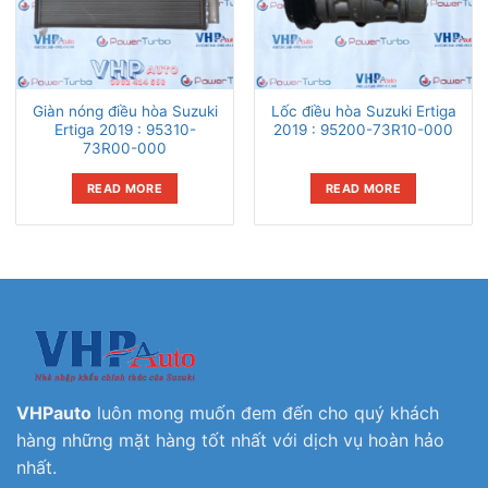
Giàn nóng điều hòa Suzuki
Lốc điều hòa Suzuki Ertiga
Ertiga 2019 : 95310-
2019 : 95200-73R10-000
73R00-000
READ MORE
READ MORE
VHPauto
luôn mong muốn đem đến cho quý khách
hàng những mặt hàng tốt nhất với dịch vụ hoàn hảo
nhất.