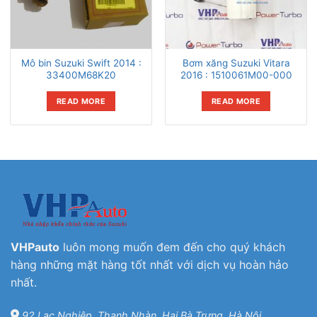
Mô bin Suzuki Swift 2014 :
Bơm xăng Suzuki Vitara
33400M68K20
2016 : 1510061M00-000
READ MORE
READ MORE
VHPauto
luôn mong muốn đem đến cho quý khách
hàng những mặt hàng tốt nhất với dịch vụ hoàn hảo
nhất.
92 Lạc Nghiệp, Thanh Nhàn, Hai Bà Trưng, Hà Nội