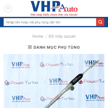
Skip
to
content
Search
for:
Home
/
Đồ máy suzuki
DANH MỤC PHỤ TÙNG