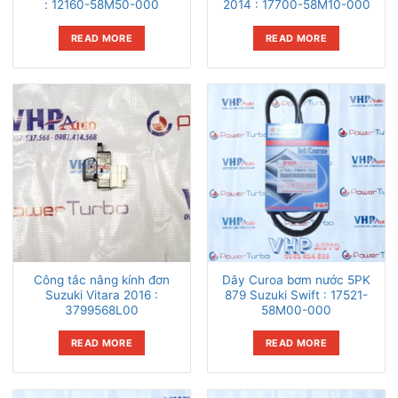
: 12160-58M50-000
2014 : 17700-58M10-000
READ MORE
READ MORE
Công tắc nâng kính đơn
Dây Curoa bơm nước 5PK
Suzuki Vitara 2016 :
879 Suzuki Swift : 17521-
3799568L00
58M00-000
READ MORE
READ MORE