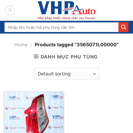
Skip
to
content
Search
for:
Home
/
Products tagged “3565071L00000”
DANH MỤC PHỤ TÙNG