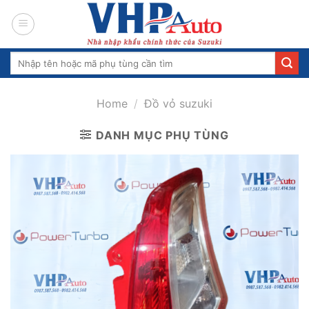
Skip
to
content
Search
for:
Home
/
Đồ vỏ suzuki
DANH MỤC PHỤ TÙNG