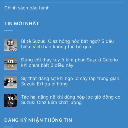
Chính sách bảo hành
TIN MỚI NHẤT
Bi tê Suzuki Ciaz hỏng hóc bất ngờ? 5 dấu
08
hiệu cảnh báo không thể bỏ qua
Th8
Đừng vội thay tuy ô kim phun Suzuki Celerio
01
khi chưa biết 3 điều này
Th8
Sự thật đáng sợ khi ngó lơ cây láp trung gian
25
Suzuki Ertiga bị hỏng
Th7
Tác hại nặng nề khi dùng hộp lọc gió động cơ
18
Suzuki Ciaz kém chất lượng
Th7
ĐĂNG KÝ NHẬN THÔNG TIN