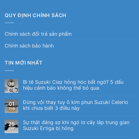
QUY ĐỊNH CHÍNH SÁCH
Chính sách đổi trả sản phẩm
Chính sách bảo hành
TIN MỚI NHẤT
Bi tê Suzuki Ciaz hỏng hóc bất ngờ? 5 dấu
08
hiệu cảnh báo không thể bỏ qua
Th8
Đừng vội thay tuy ô kim phun Suzuki Celerio
01
khi chưa biết 3 điều này
Th8
Sự thật đáng sợ khi ngó lơ cây láp trung gian
25
Suzuki Ertiga bị hỏng
Th7