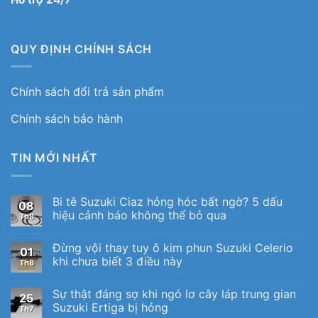
QUY ĐỊNH CHÍNH SÁCH
Chính sách đổi trả sản phẩm
Chính sách bảo hành
TIN MỚI NHẤT
Bi tê Suzuki Ciaz hỏng hóc bất ngờ? 5 dấu
08
hiệu cảnh báo không thể bỏ qua
Th8
Đừng vội thay tuy ô kim phun Suzuki Celerio
01
khi chưa biết 3 điều này
Th8
Sự thật đáng sợ khi ngó lơ cây láp trung gian
25
Suzuki Ertiga bị hỏng
Th7