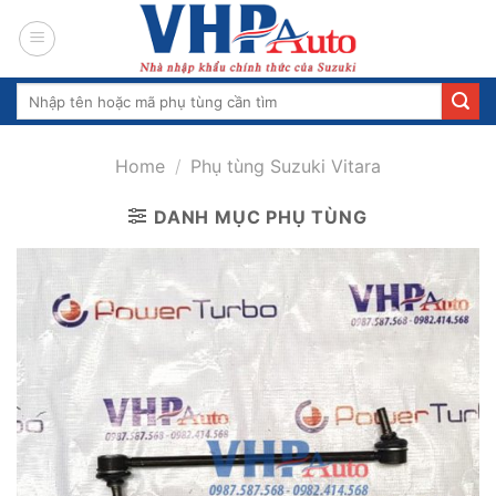
Skip
to
content
Search
for:
Home
/
Phụ tùng Suzuki Vitara
DANH MỤC PHỤ TÙNG