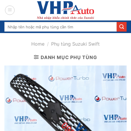
Skip
to
content
Search
for:
Home
/
Phụ tùng Suzuki Swift
DANH MỤC PHỤ TÙNG