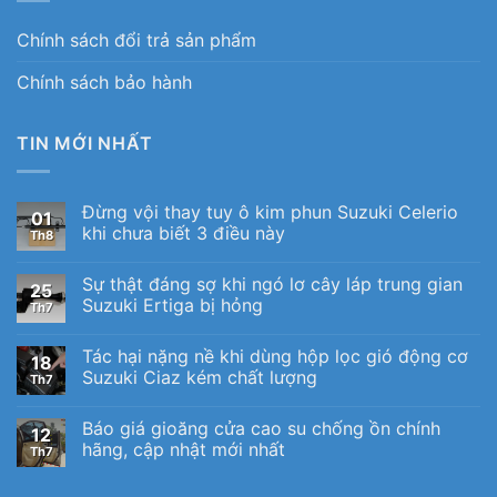
Chính sách đổi trả sản phẩm
Chính sách bảo hành
TIN MỚI NHẤT
Đừng vội thay tuy ô kim phun Suzuki Celerio
01
khi chưa biết 3 điều này
Th8
Sự thật đáng sợ khi ngó lơ cây láp trung gian
25
Suzuki Ertiga bị hỏng
Th7
Tác hại nặng nề khi dùng hộp lọc gió động cơ
18
Suzuki Ciaz kém chất lượng
Th7
Báo giá gioăng cửa cao su chống ồn chính
12
hãng, cập nhật mới nhất
Th7