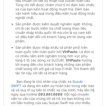
tiêu chuẩn chi tiết kỹ thuật của Suzuki toàn cầu.
Từng chi tiết được chăm chút tỉ mỉ đảm bảo chiếc
xe của bạn luôn hoạt động mượt mà. Đảm bảo
vận hành hiệu quả trong điều kiện hoạt động khắc
nghiệt nhất.
Sản phẩm được kiểm duyệt nghiêm ngặt. Không
chỉ là các bước kiểm tra chất lượng theo tiêu
chuẩn nhập khẩu quốc tế mà còn là sự cam kết
vô điều kiện đối với khách hàng khi tin dùng sản
phẩm.
Sản phẩm được nhập khẩu và phân phối trên
toàn quốc trên toàn quốc bởi
VHPauto
. Là đơn vị
có nhiều năm kinh nghiệm trong lĩnh vực phụ
tùng ô tô các dòng xe SUZUKI.
VHPauto
hướng
tới mang đến cho khách hàng những sản phẩm
chất lượng tốt với giá cả hợp lí nhất. Trở thành đối
tác tin cậy với tất cả khách hàng.
Bạn đang là chủ nhân của chiếc xe
Suzuki
SWIFT
và đang tìm kiếm sự hoàn hảo trong việc bảo
vệ và duy trì sự bền bỉ chiếc xe của mình, hãy liên hệ
ngay qua hotline
093.861.6689
. Đội ngũ chuyên
viên tư vấn của chúng tôi sẽ hỗ trợ bạn không chỉ
với Dẫn hướng cửa sau Suzuki Swift mà còn nhiều