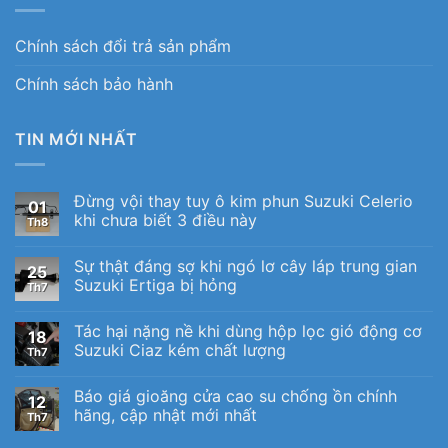
Chính sách đổi trả sản phẩm
Chính sách bảo hành
TIN MỚI NHẤT
Đừng vội thay tuy ô kim phun Suzuki Celerio
01
khi chưa biết 3 điều này
Th8
Sự thật đáng sợ khi ngó lơ cây láp trung gian
25
Suzuki Ertiga bị hỏng
Th7
Tác hại nặng nề khi dùng hộp lọc gió động cơ
18
Suzuki Ciaz kém chất lượng
Th7
Báo giá gioăng cửa cao su chống ồn chính
12
hãng, cập nhật mới nhất
Th7