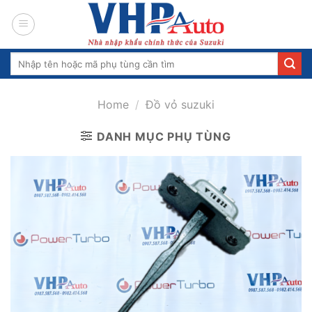
Skip
to
content
Search
for:
Home
/
Đồ vỏ suzuki
DANH MỤC PHỤ TÙNG