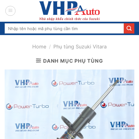
Skip
to
content
Search
for:
Home
/
Phụ tùng Suzuki Vitara
DANH MỤC PHỤ TÙNG