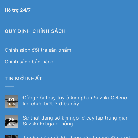
Hỗ trợ 24/7
QUY ĐỊNH CHÍNH SÁCH
Chính sách đổi trả sản phẩm
Chính sách bảo hành
TIN MỚI NHẤT
Đừng vội thay tuy ô kim phun Suzuki Celerio
01
khi chưa biết 3 điều này
Th8
Sự thật đáng sợ khi ngó lơ cây láp trung gian
25
Suzuki Ertiga bị hỏng
Th7
Tác hại nặng nề khi dùng hộp lọc gió động cơ