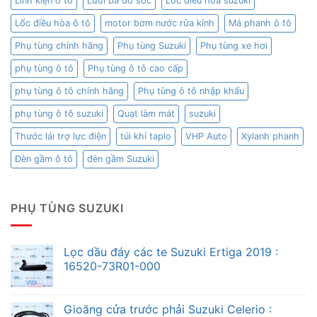
Linh kiện ô tô
Lưới ba đờ sốc
Lốc điều hòa suzuki
Lốc điều hòa ô tô
motor bơm nước rửa kính
Má phanh ô tô
Phụ tùng chính hãng
Phụ tùng Suzuki
Phụ tùng xe hơi
phụ tùng ô tô
Phụ tùng ô tô cao cấp
phụ tùng ô tô chính hãng
Phụ tùng ô tô nhập khẩu
phụ tùng ô tô suzuki
Quạt làm mát
suzuki
Thước lái trợ lực điện
túi khí taplo
VHP Auto
Xylanh phanh
Đèn gầm ô tô
đèn gầm Suzuki
PHỤ TÙNG SUZUKI
Lọc dầu đáy các te Suzuki Ertiga 2019 :
16520-73R01-000
Gioăng cửa trước phải Suzuki Celerio :