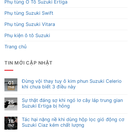
Phụ tùng Ô Tô Suzuki Ertiga
Phụ tùng Suzuki Swift
Phụ tùng Suzuki Vitara
Phụ kiện ô tô Suzuki
Trang chủ
TIN MỚI CẬP NHẬT
Đừng vội thay tuy ô kim phun Suzuki Celerio
01
khi chưa biết 3 điều này
Th8
Sự thật đáng sợ khi ngó lơ cây láp trung gian
25
Suzuki Ertiga bị hỏng
Th7
Tác hại nặng nề khi dùng hộp lọc gió động cơ
18
Suzuki Ciaz kém chất lượng
Th7