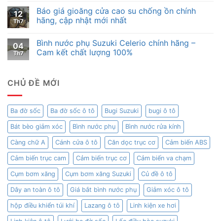
Báo giá gioăng cửa cao su chống ồn chính
12
hãng, cập nhật mới nhất
Th7
Bình nước phụ Suzuki Celerio chính hãng –
04
Cam kết chất lượng 100%
Th7
CHỦ ĐỀ MỚI
Ba đờ sốc
Ba đờ sốc ô tô
Bugi Suzuki
bugi ô tô
Bát bèo giảm xóc
Bình nước phụ
Bình nước rửa kính
Càng chữ A
Cánh cửa ô tô
Căn dọc trục cơ
Cảm biến ABS
Cảm biến trục cam
Cảm biến trục cơ
Cảm biến va chạm
Cụm bơm xăng
Cụm bơm xăng Suzuki
Củ đề ô tô
Dây an toàn ô tô
Giá bắt bình nước phụ
Giảm xóc ô tô
hộp điều khiển túi khí
Lazang ô tô
Linh kiện xe hơi