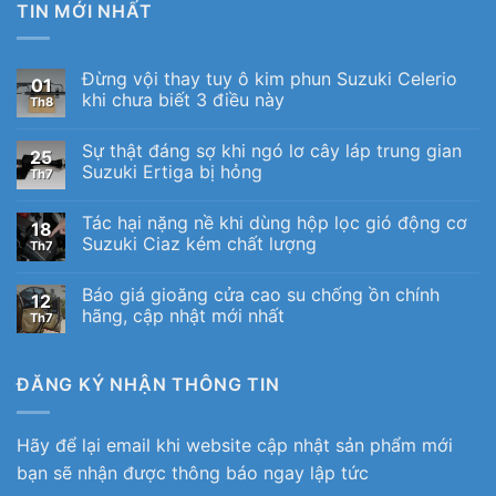
TIN MỚI NHẤT
Đừng vội thay tuy ô kim phun Suzuki Celerio
01
khi chưa biết 3 điều này
Th8
Sự thật đáng sợ khi ngó lơ cây láp trung gian
25
Suzuki Ertiga bị hỏng
Th7
Tác hại nặng nề khi dùng hộp lọc gió động cơ
18
Suzuki Ciaz kém chất lượng
Th7
Báo giá gioăng cửa cao su chống ồn chính
12
hãng, cập nhật mới nhất
Th7
ĐĂNG KÝ NHẬN THÔNG TIN
Hãy để lại email khi website cập nhật sản phẩm mới
bạn sẽ nhận được thông báo ngay lập tức