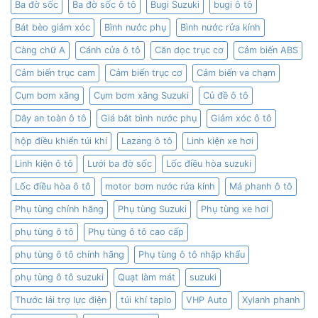
Ba đờ sốc
Ba đờ sốc ô tô
Bugi Suzuki
bugi ô tô
Bát bèo giảm xóc
Bình nước phụ
Bình nước rửa kính
Càng chữ A
Cánh cửa ô tô
Căn dọc trục cơ
Cảm biến ABS
Cảm biến trục cam
Cảm biến trục cơ
Cảm biến va chạm
Cụm bơm xăng
Cụm bơm xăng Suzuki
Củ đề ô tô
Dây an toàn ô tô
Giá bắt bình nước phụ
Giảm xóc ô tô
hộp điều khiển túi khí
Lazang ô tô
Linh kiện xe hơi
Linh kiện ô tô
Lưới ba đờ sốc
Lốc điều hòa suzuki
Lốc điều hòa ô tô
motor bơm nước rửa kính
Má phanh ô tô
Phụ tùng chính hãng
Phụ tùng Suzuki
Phụ tùng xe hơi
phụ tùng ô tô
Phụ tùng ô tô cao cấp
phụ tùng ô tô chính hãng
Phụ tùng ô tô nhập khẩu
phụ tùng ô tô suzuki
Quạt làm mát
suzuki
Thước lái trợ lực điện
túi khí taplo
VHP Auto
Xylanh phanh