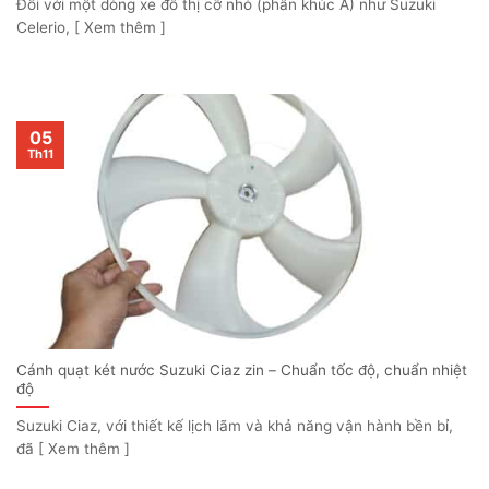
Đối với một dòng xe đô thị cỡ nhỏ (phân khúc A) như Suzuki
Celerio, [ Xem thêm ]
05
Th11
Cánh quạt két nước Suzuki Ciaz zin – Chuẩn tốc độ, chuẩn nhiệt
độ
Suzuki Ciaz, với thiết kế lịch lãm và khả năng vận hành bền bỉ,
đã [ Xem thêm ]