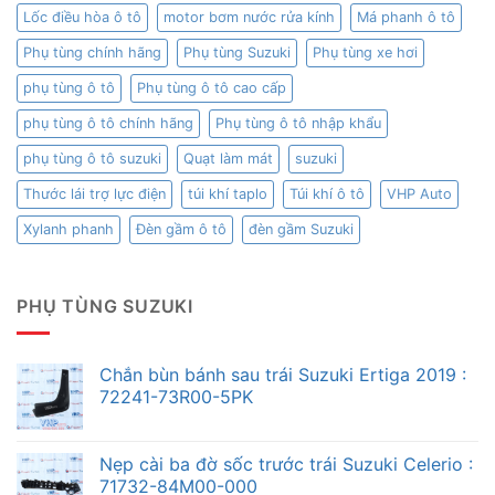
Lốc điều hòa ô tô
motor bơm nước rửa kính
Má phanh ô tô
Phụ tùng chính hãng
Phụ tùng Suzuki
Phụ tùng xe hơi
phụ tùng ô tô
Phụ tùng ô tô cao cấp
phụ tùng ô tô chính hãng
Phụ tùng ô tô nhập khẩu
phụ tùng ô tô suzuki
Quạt làm mát
suzuki
Thước lái trợ lực điện
túi khí taplo
Túi khí ô tô
VHP Auto
Xylanh phanh
Đèn gầm ô tô
đèn gầm Suzuki
PHỤ TÙNG SUZUKI
Chắn bùn bánh sau trái Suzuki Ertiga 2019 :
72241-73R00-5PK
Nẹp cài ba đờ sốc trước trái Suzuki Celerio :
71732-84M00-000