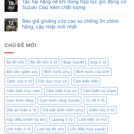
Tác hại nặng nề khi dùng hộp lọc gió động cơ
18
Suzuki Ciaz kém chất lượng
Th7
Báo giá gioăng cửa cao su chống ồn chính
12
hãng, cập nhật mới nhất
Th7
CHỦ ĐỀ MỚI
Ba đờ sốc
Ba đờ sốc ô tô
Bugi Suzuki
bugi ô tô
Bát bèo giảm xóc
Bình nước phụ
Bình nước rửa kính
Cánh cửa ô tô
Căn dọc trục cơ
Cảm biến ABS
Cảm biến trục cam
Cảm biến trục cơ
Cảm biến va chạm
Cụm bơm xăng
Cụm bơm xăng Suzuki
Củ đề ô tô
Dây an toàn ô tô
Giá bắt bình nước phụ
Giảm xóc ô tô
hộp điều khiển túi khí
Lazang ô tô
Linh kiện xe hơi
Linh kiện ô tô
Lưới ba đờ sốc
Lốc điều hòa suzuki