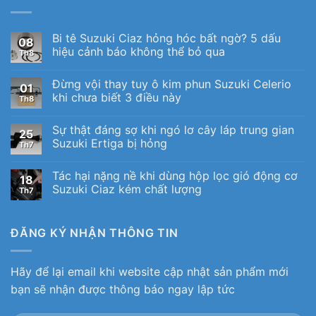
Bi tê Suzuki Ciaz hỏng hóc bất ngờ? 5 dấu
08
hiệu cảnh báo không thể bỏ qua
Th8
Đừng vội thay tuy ô kim phun Suzuki Celerio
01
khi chưa biết 3 điều này
Th8
Sự thật đáng sợ khi ngó lơ cây láp trung gian
25
Suzuki Ertiga bị hỏng
Th7
Tác hại nặng nề khi dùng hộp lọc gió động cơ
18
Suzuki Ciaz kém chất lượng
Th7
ĐĂNG KÝ NHẬN THÔNG TIN
Hãy để lại email khi website cập nhật sản phẩm mới
bạn sẽ nhận được thông báo ngay lập tức