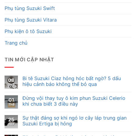
Phụ tùng Suzuki Swift
Phụ tùng Suzuki Vitara
Phụ kiện ô tô Suzuki
Trang chủ
TIN MỚI CẬP NHẬT
Bi tê Suzuki Ciaz hỏng hóc bất ngờ? 5 dấu
08
hiệu cảnh báo không thể bỏ qua
Th8
Đừng vội thay tuy ô kim phun Suzuki Celerio
01
khi chưa biết 3 điều này
Th8
Sự thật đáng sợ khi ngó lơ cây láp trung gian
25
Suzuki Ertiga bị hỏng
Th7