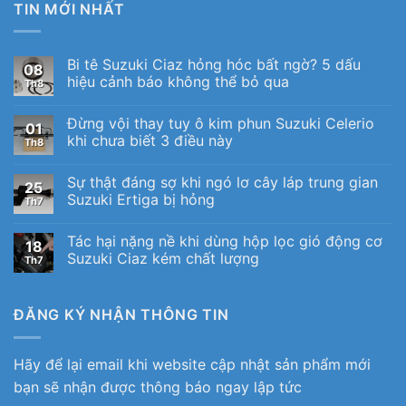
TIN MỚI NHẤT
Bi tê Suzuki Ciaz hỏng hóc bất ngờ? 5 dấu
08
hiệu cảnh báo không thể bỏ qua
Th8
Đừng vội thay tuy ô kim phun Suzuki Celerio
01
khi chưa biết 3 điều này
Th8
Sự thật đáng sợ khi ngó lơ cây láp trung gian
25
Suzuki Ertiga bị hỏng
Th7
Tác hại nặng nề khi dùng hộp lọc gió động cơ
18
Suzuki Ciaz kém chất lượng
Th7
ĐĂNG KÝ NHẬN THÔNG TIN
Hãy để lại email khi website cập nhật sản phẩm mới
bạn sẽ nhận được thông báo ngay lập tức