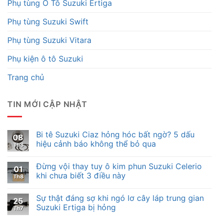
Phụ tùng Ô Tô Suzuki Ertiga
Phụ tùng Suzuki Swift
Phụ tùng Suzuki Vitara
Phụ kiện ô tô Suzuki
Trang chủ
TIN MỚI CẬP NHẬT
Bi tê Suzuki Ciaz hỏng hóc bất ngờ? 5 dấu
08
hiệu cảnh báo không thể bỏ qua
Th8
Đừng vội thay tuy ô kim phun Suzuki Celerio
01
khi chưa biết 3 điều này
Th8
Sự thật đáng sợ khi ngó lơ cây láp trung gian
25
Suzuki Ertiga bị hỏng
Th7