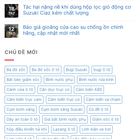
Tác hại nặng nề khi dùng hộp lọc gió động cơ
18
Suzuki Ciaz kém chất lượng
Th7
Báo giá gioăng cửa cao su chống ồn chính
12
hãng, cập nhật mới nhất
Th7
CHỦ ĐỀ MỚI
Ba đờ sốc
Ba đờ sốc ô tô
Bugi Suzuki
bugi ô tô
Bát bèo giảm xóc
Bình nước phụ
Bình nước rửa kính
Cánh cửa ô tô
Căn dọc trục cơ
Cảm biến ABS
Cảm biến trục cam
Cảm biến trục cơ
Cảm biến va chạm
Cụm bơm xăng
Cụm bơm xăng Suzuki
Củ đề ô tô
Dây an toàn ô tô
Giá bắt bình nước phụ
Giảm xóc ô tô
hộp điều khiển túi khí
Lazang ô tô
Linh kiện xe hơi