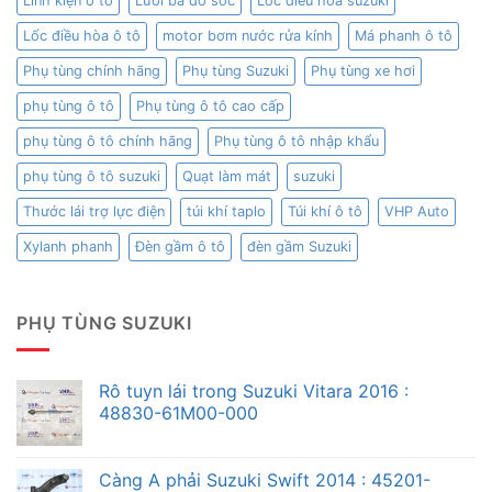
Linh kiện ô tô
Lưới ba đờ sốc
Lốc điều hòa suzuki
Lốc điều hòa ô tô
motor bơm nước rửa kính
Má phanh ô tô
Phụ tùng chính hãng
Phụ tùng Suzuki
Phụ tùng xe hơi
phụ tùng ô tô
Phụ tùng ô tô cao cấp
phụ tùng ô tô chính hãng
Phụ tùng ô tô nhập khẩu
phụ tùng ô tô suzuki
Quạt làm mát
suzuki
Thước lái trợ lực điện
túi khí taplo
Túi khí ô tô
VHP Auto
Xylanh phanh
Đèn gầm ô tô
đèn gầm Suzuki
PHỤ TÙNG SUZUKI
Rô tuyn lái trong Suzuki Vitara 2016 :
48830-61M00-000
Càng A phải Suzuki Swift 2014 : 45201-