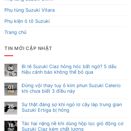
Phụ tùng Suzuki Vitara
Phụ kiện ô tô Suzuki
Trang chủ
TIN MỚI CẬP NHẬT
Bi tê Suzuki Ciaz hỏng hóc bất ngờ? 5 dấu
08
hiệu cảnh báo không thể bỏ qua
Th8
Đừng vội thay tuy ô kim phun Suzuki Celerio
01
khi chưa biết 3 điều này
Th8
Sự thật đáng sợ khi ngó lơ cây láp trung gian
25
Suzuki Ertiga bị hỏng
Th7
Tác hại nặng nề khi dùng hộp lọc gió động cơ
18
Suzuki Ciaz kém chất lượng
Th7