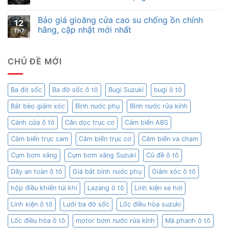
Báo giá gioăng cửa cao su chống ồn chính
12
hãng, cập nhật mới nhất
Th7
CHỦ ĐỀ MỚI
Ba đờ sốc
Ba đờ sốc ô tô
Bugi Suzuki
bugi ô tô
Bát bèo giảm xóc
Bình nước phụ
Bình nước rửa kính
Cánh cửa ô tô
Căn dọc trục cơ
Cảm biến ABS
Cảm biến trục cam
Cảm biến trục cơ
Cảm biến va chạm
Cụm bơm xăng
Cụm bơm xăng Suzuki
Củ đề ô tô
Dây an toàn ô tô
Giá bắt bình nước phụ
Giảm xóc ô tô
hộp điều khiển túi khí
Lazang ô tô
Linh kiện xe hơi
Linh kiện ô tô
Lưới ba đờ sốc
Lốc điều hòa suzuki
Lốc điều hòa ô tô
motor bơm nước rửa kính
Má phanh ô tô