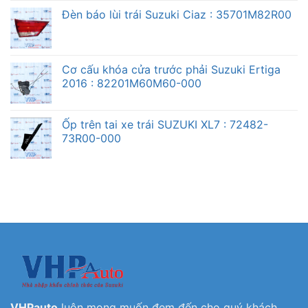
Đèn báo lùi trái Suzuki Ciaz : 35701M82R00
Cơ cấu khóa cửa trước phải Suzuki Ertiga
2016 : 82201M60M60-000
Ốp trên tai xe trái SUZUKI XL7 : 72482-
73R00-000
VHPauto
luôn mong muốn đem đến cho quý khách