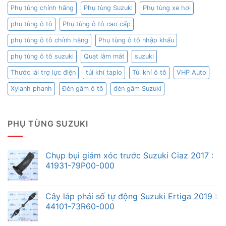
Phụ tùng chính hãng
Phụ tùng Suzuki
Phụ tùng xe hơi
phụ tùng ô tô
Phụ tùng ô tô cao cấp
phụ tùng ô tô chính hãng
Phụ tùng ô tô nhập khẩu
phụ tùng ô tô suzuki
Quạt làm mát
suzuki
Thước lái trợ lực điện
túi khí taplo
Túi khí ô tô
VHP Auto
Xylanh phanh
Đèn gầm ô tô
đèn gầm Suzuki
PHỤ TÙNG SUZUKI
Chụp bụi giảm xóc trước Suzuki Ciaz 2017 :
41931-79P00-000
Cây láp phải số tự động Suzuki Ertiga 2019 :
44101-73R60-000