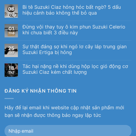
Bi tê Suzuki Ciaz hỏng hóc bất ngờ? 5 dấu
08
hiệu cảnh báo không thể bỏ qua
Th8
Đừng vội thay tuy ô kim phun Suzuki Celerio
01
khi chưa biết 3 điều này
Th8
Sự thật đáng sợ khi ngó lơ cây láp trung gian
25
Suzuki Ertiga bị hỏng
Th7
Tác hại nặng nề khi dùng hộp lọc gió động cơ
18
Suzuki Ciaz kém chất lượng
Th7
ĐĂNG KÝ NHẬN THÔNG TIN
Hãy để lại email khi website cập nhật sản phẩm mới
bạn sẽ nhận được thông báo ngay lập tức