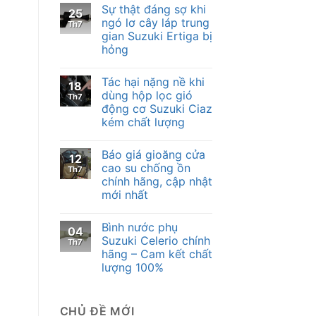
Sự thật đáng sợ khi
25
ngó lơ cây láp trung
Th7
gian Suzuki Ertiga bị
hỏng
Tác hại nặng nề khi
18
dùng hộp lọc gió
Th7
động cơ Suzuki Ciaz
kém chất lượng
Báo giá gioăng cửa
12
cao su chống ồn
Th7
chính hãng, cập nhật
mới nhất
Bình nước phụ
04
Suzuki Celerio chính
Th7
hãng – Cam kết chất
lượng 100%
CHỦ ĐỀ MỚI