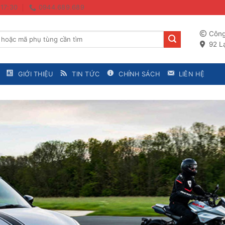
 17:30
0944.689.689
Công
92 Lạ
GIỚI THIỆU
TIN TỨC
CHÍNH SÁCH
LIÊN HỆ