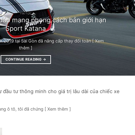
TIN TỨC
 đáo mang phong cách bản giới hạn
Sport Katana
X 2019 tại Sài Gòn đã nâng cấp thay đổi toàn [ Xem
thêm ]
CONTINUE READING
→
đầu tư thông minh cho giá trị lâu dài của chiếc xe
ùng ô tô, tôi đã chứng [ Xem thêm ]