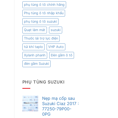
phụ tùng ô tô chính hãng
Phụ tùng ô tô nhập khẩu
phụ tùng ô tô suzuki
Quạt làm mát
suzuki
Thước lái trợ lực điện
túi khí taplo
VHP Auto
Xylanh phanh
Đèn gầm ô tô
đèn gầm Suzuki
PHỤ TÙNG SUZUKI
Nẹp mạ cốp sau
Suzuki Ciaz 2017 :
77250-79P00-
0PG