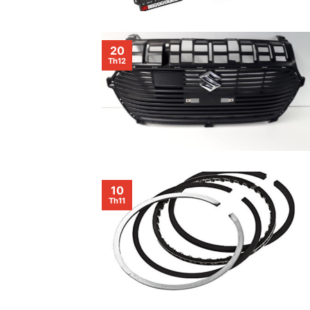
20
Th12
10
Th11