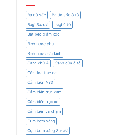
Ba đờ sốc
Ba đờ sốc ô tô
Bugi Suzuki
bugi ô tô
Bát bèo giảm xóc
Bình nước phụ
Bình nước rửa kính
Càng chữ A
Cánh cửa ô tô
Căn dọc trục cơ
Cảm biến ABS
Cảm biến trục cam
Cảm biến trục cơ
Cảm biến va chạm
Cụm bơm xăng
Cụm bơm xăng Suzuki