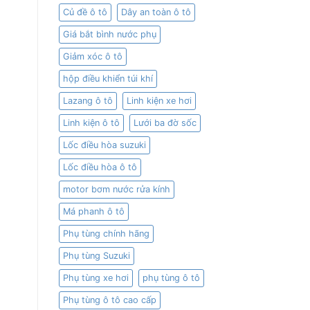
Củ đề ô tô
Dây an toàn ô tô
Giá bắt bình nước phụ
Giảm xóc ô tô
hộp điều khiển túi khí
Lazang ô tô
Linh kiện xe hơi
Linh kiện ô tô
Lưới ba đờ sốc
h
Lốc điều hòa suzuki
Lốc điều hòa ô tô
motor bơm nước rửa kính
Má phanh ô tô
Phụ tùng chính hãng
Phụ tùng Suzuki
Phụ tùng xe hơi
phụ tùng ô tô
Phụ tùng ô tô cao cấp