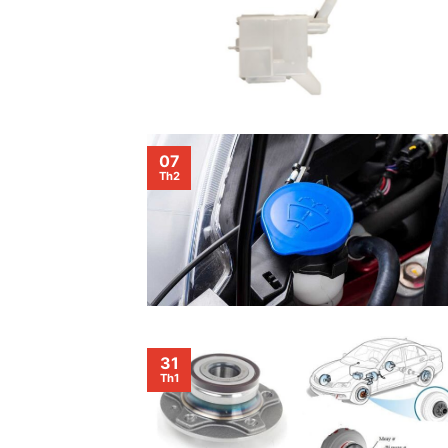
07
Th2
31
Th1