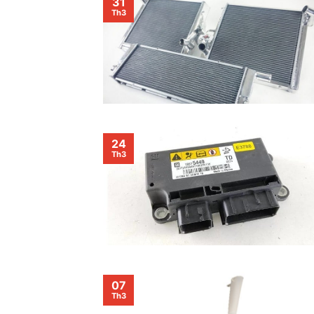
31
Th3
24
Th3
07
Th3