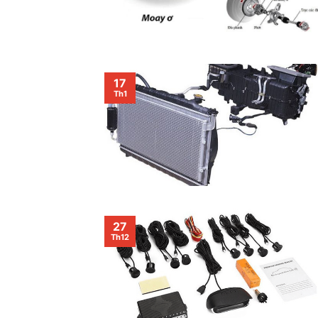
17
Th1
27
Th12