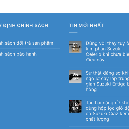
Y ĐỊNH CHÍNH SÁCH
TIN MỚI NHẤT
nh sách đổi trả sản phẩm
Đừng vội thay tuy 
01
kim phun Suzuki
Th8
nh sách bảo hành
Celerio khi chưa biế
điều này
Sự thật đáng sợ khi
25
ngó lơ cây láp trun
Th7
gian Suzuki Ertiga b
hỏng
Tác hại nặng nề khi
18
dùng hộp lọc gió đ
Th7
cơ Suzuki Ciaz kém
chất lượng