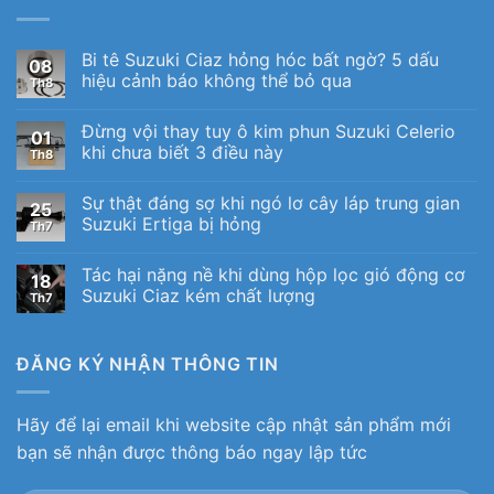
Bi tê Suzuki Ciaz hỏng hóc bất ngờ? 5 dấu
08
hiệu cảnh báo không thể bỏ qua
Th8
Đừng vội thay tuy ô kim phun Suzuki Celerio
01
khi chưa biết 3 điều này
Th8
Sự thật đáng sợ khi ngó lơ cây láp trung gian
25
Suzuki Ertiga bị hỏng
Th7
Tác hại nặng nề khi dùng hộp lọc gió động cơ
18
Suzuki Ciaz kém chất lượng
Th7
ĐĂNG KÝ NHẬN THÔNG TIN
Hãy để lại email khi website cập nhật sản phẩm mới
bạn sẽ nhận được thông báo ngay lập tức