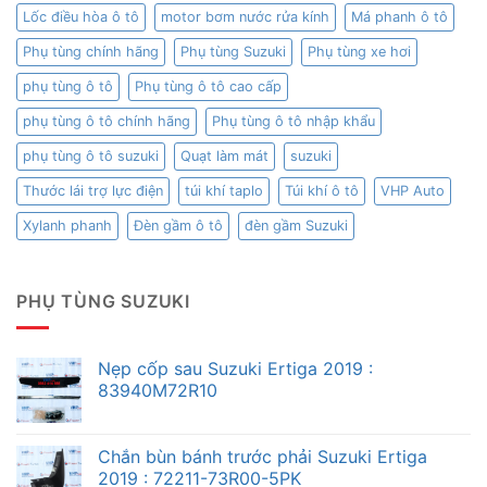
Lốc điều hòa ô tô
motor bơm nước rửa kính
Má phanh ô tô
Phụ tùng chính hãng
Phụ tùng Suzuki
Phụ tùng xe hơi
phụ tùng ô tô
Phụ tùng ô tô cao cấp
phụ tùng ô tô chính hãng
Phụ tùng ô tô nhập khẩu
phụ tùng ô tô suzuki
Quạt làm mát
suzuki
Thước lái trợ lực điện
túi khí taplo
Túi khí ô tô
VHP Auto
Xylanh phanh
Đèn gầm ô tô
đèn gầm Suzuki
PHỤ TÙNG SUZUKI
Nẹp cốp sau Suzuki Ertiga 2019 :
83940M72R10
Chắn bùn bánh trước phải Suzuki Ertiga
2019 : 72211-73R00-5PK