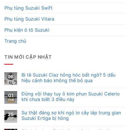
Phụ tùng Suzuki Swift
Phụ tùng Suzuki Vitara
Phụ kiện ô tô Suzuki
Trang chủ
TIN MỚI CẬP NHẬT
Bi tê Suzuki Ciaz hỏng hóc bất ngờ? 5 dấu
08
hiệu cảnh báo không thể bỏ qua
Th8
Đừng vội thay tuy ô kim phun Suzuki Celerio
01
khi chưa biết 3 điều này
Th8
Sự thật đáng sợ khi ngó lơ cây láp trung gian
25
Suzuki Ertiga bị hỏng
Th7