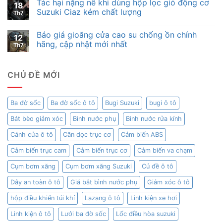
Tác hại nặng nề khi dùng hộp lọc gió động cơ
18
Suzuki Ciaz kém chất lượng
Th7
Báo giá gioăng cửa cao su chống ồn chính
12
hãng, cập nhật mới nhất
Th7
CHỦ ĐỀ MỚI
Ba đờ sốc
Ba đờ sốc ô tô
Bugi Suzuki
bugi ô tô
Bát bèo giảm xóc
Bình nước phụ
Bình nước rửa kính
Cánh cửa ô tô
Căn dọc trục cơ
Cảm biến ABS
Cảm biến trục cam
Cảm biến trục cơ
Cảm biến va chạm
Cụm bơm xăng
Cụm bơm xăng Suzuki
Củ đề ô tô
Dây an toàn ô tô
Giá bắt bình nước phụ
Giảm xóc ô tô
hộp điều khiển túi khí
Lazang ô tô
Linh kiện xe hơi
Linh kiện ô tô
Lưới ba đờ sốc
Lốc điều hòa suzuki