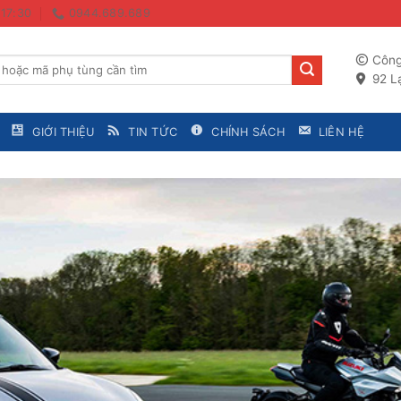
 17:30
0944.689.689
Công
92 Lạ
GIỚI THIỆU
TIN TỨC
CHÍNH SÁCH
LIÊN HỆ