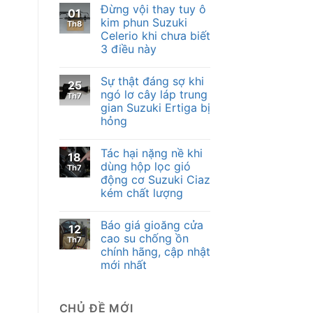
Đừng vội thay tuy ô
01
kim phun Suzuki
Th8
Celerio khi chưa biết
3 điều này
Sự thật đáng sợ khi
25
ngó lơ cây láp trung
Th7
gian Suzuki Ertiga bị
hỏng
Tác hại nặng nề khi
18
dùng hộp lọc gió
Th7
động cơ Suzuki Ciaz
kém chất lượng
Báo giá gioăng cửa
12
cao su chống ồn
Th7
chính hãng, cập nhật
mới nhất
CHỦ ĐỀ MỚI