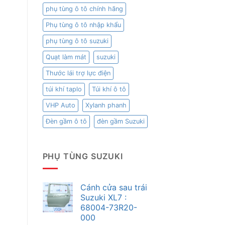
phụ tùng ô tô chính hãng
Phụ tùng ô tô nhập khẩu
phụ tùng ô tô suzuki
Quạt làm mát
suzuki
Thước lái trợ lực điện
túi khí taplo
Túi khí ô tô
VHP Auto
Xylanh phanh
Đèn gầm ô tô
đèn gầm Suzuki
PHỤ TÙNG SUZUKI
Cánh cửa sau trái
Suzuki XL7 :
68004-73R20-
000