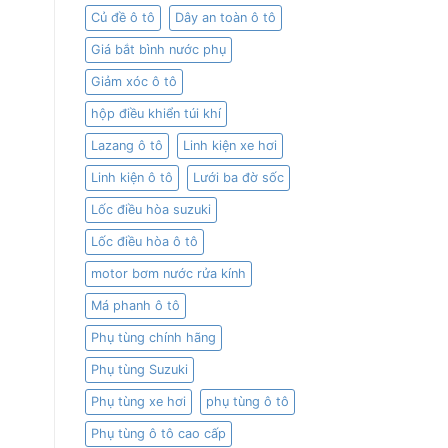
Củ đề ô tô
Dây an toàn ô tô
Giá bắt bình nước phụ
Giảm xóc ô tô
hộp điều khiển túi khí
Lazang ô tô
Linh kiện xe hơi
Linh kiện ô tô
Lưới ba đờ sốc
Lốc điều hòa suzuki
Lốc điều hòa ô tô
motor bơm nước rửa kính
Má phanh ô tô
Phụ tùng chính hãng
Phụ tùng Suzuki
Phụ tùng xe hơi
phụ tùng ô tô
Phụ tùng ô tô cao cấp