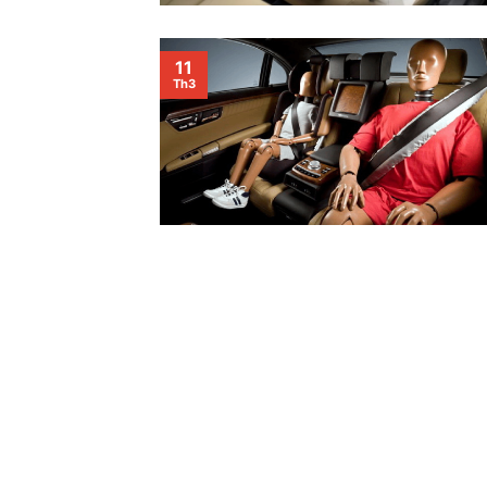
11
Th3