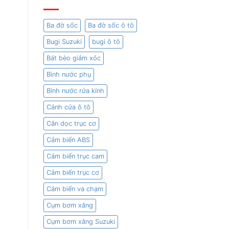
Ba đờ sốc
Ba đờ sốc ô tô
Bugi Suzuki
bugi ô tô
Bát bèo giảm xóc
Bình nước phụ
Bình nước rửa kính
Cánh cửa ô tô
Căn dọc trục cơ
Cảm biến ABS
Cảm biến trục cam
Cảm biến trục cơ
Cảm biến va chạm
Cụm bơm xăng
Cụm bơm xăng Suzuki