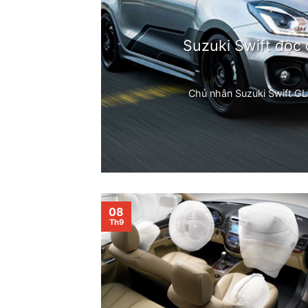
Suzuki Swift độc
Chủ nhân Suzuki Swift GL
08
Th9