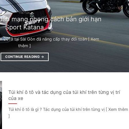
TIN TỨC
 đáo mang phong cách bản giới hạn
Sport Katana
X 2019 tại Sài Gòn đã nâng cấp thay đổi toàn [ Xem
thêm ]
CONTINUE READING
→
Túi khí ô tô và tác dụng của túi khí trên từng vị trí
của xe
Túi khí ô tô là gì ? Tác dụng của túi khí trên từng vị [ Xem thêm
]