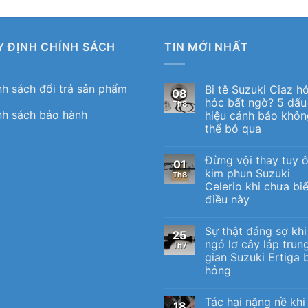
Y ĐỊNH CHÍNH SÁCH
TIN MỚI NHẤT
nh sách đổi trả sản phẩm
Bi tê Suzuki Ciaz h
08
hóc bất ngờ? 5 dấu
Th8
nh sách bảo hành
hiệu cảnh báo khôn
thể bỏ qua
Đừng vội thay tuy 
01
kim phun Suzuki
Th8
Celerio khi chưa biế
điều này
Sự thật đáng sợ khi
25
ngó lơ cây láp trun
Th7
gian Suzuki Ertiga b
hỏng
Tác hại nặng nề khi
18