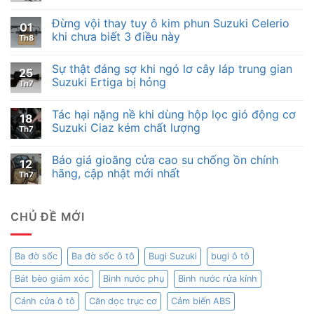
Đừng vội thay tuy ô kim phun Suzuki Celerio
01
khi chưa biết 3 điều này
Th8
Sự thật đáng sợ khi ngó lơ cây láp trung gian
25
Suzuki Ertiga bị hỏng
Th7
Tác hại nặng nề khi dùng hộp lọc gió động cơ
18
Suzuki Ciaz kém chất lượng
Th7
Báo giá gioăng cửa cao su chống ồn chính
12
hãng, cập nhật mới nhất
Th7
CHỦ ĐỀ MỚI
Ba đờ sốc
Ba đờ sốc ô tô
Bugi Suzuki
bugi ô tô
Bát bèo giảm xóc
Bình nước phụ
Bình nước rửa kính
Cánh cửa ô tô
Căn dọc trục cơ
Cảm biến ABS