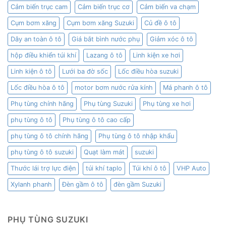
Cảm biến trục cam
Cảm biến trục cơ
Cảm biến va chạm
Cụm bơm xăng
Cụm bơm xăng Suzuki
Củ đề ô tô
Dây an toàn ô tô
Giá bắt bình nước phụ
Giảm xóc ô tô
hộp điều khiển túi khí
Lazang ô tô
Linh kiện xe hơi
Linh kiện ô tô
Lưới ba đờ sốc
Lốc điều hòa suzuki
Lốc điều hòa ô tô
motor bơm nước rửa kính
Má phanh ô tô
Phụ tùng chính hãng
Phụ tùng Suzuki
Phụ tùng xe hơi
phụ tùng ô tô
Phụ tùng ô tô cao cấp
phụ tùng ô tô chính hãng
Phụ tùng ô tô nhập khẩu
phụ tùng ô tô suzuki
Quạt làm mát
suzuki
Thước lái trợ lực điện
túi khí taplo
Túi khí ô tô
VHP Auto
Xylanh phanh
Đèn gầm ô tô
đèn gầm Suzuki
PHỤ TÙNG SUZUKI