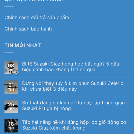
Chính sách đổi trả sản phẩm
Chính sách bảo hành
TIN MỚI NHẤT
Bi tê Suzuki Ciaz hỏng hóc bất ngờ? 5 dấu
08
hiệu cảnh báo không thể bỏ qua
Th8
Đừng vội thay tuy ô kim phun Suzuki Celerio
01
khi chưa biết 3 điều này
Th8
Sự thật đáng sợ khi ngó lơ cây láp trung gian
25
Suzuki Ertiga bị hỏng
Th7
Tác hại nặng nề khi dùng hộp lọc gió động cơ
18
Suzuki Ciaz kém chất lượng
Th7