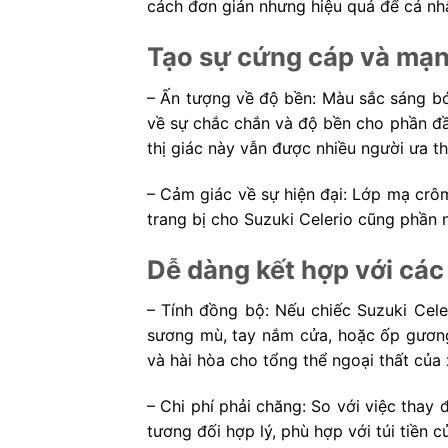
cách đơn giản nhưng hiệu quả để cá nh
Tạo sự cứng cáp và mạn
– Ấn tượng về độ bền: Màu sắc sáng bó
về sự chắc chắn và độ bền cho phần đầ
thị giác này vẫn được nhiều người ưa th
– Cảm giác về sự hiện đại: Lớp mạ crô
trang bị cho Suzuki Celerio cũng phần 
Dễ dàng kết hợp với các
– Tính đồng bộ: Nếu chiếc Suzuki Cele
sương mù, tay nắm cửa, hoặc ốp gương
và hài hòa cho tổng thể ngoại thất của 
– Chi phí phải chăng: So với việc thay
tương đối hợp lý, phù hợp với túi tiền c