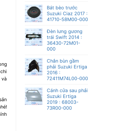
Bát bèo trước
Suzuki Ciaz 2017 :
41710-58M00-000
Đèn lưng gương
trái Swift 2014 :
36430-72M01-
000
Chắn bùn gầm
ong
phải Suzuki Ertiga
chi
2016 :
72411M74L00-000
 và
Cánh cửa sau phải
Suzuki Ertiga
sản
2019 : 68003-
hé!
73R00-000
ính