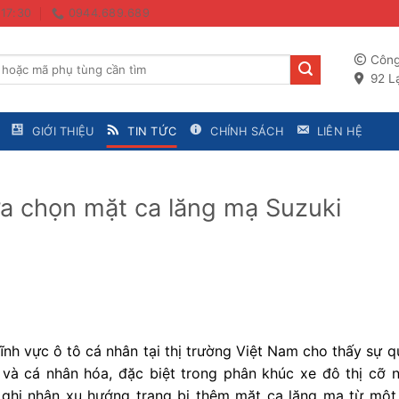
 17:30
0944.689.689
Công
92 Lạ
GIỚI THIỆU
TIN TỨC
CHÍNH SÁCH
LIÊN HỆ
lựa chọn mặt ca lăng mạ Suzuki
lĩnh vực ô tô cá nhân tại thị trường Việt Nam cho thấy sự 
à cá nhân hóa, đặc biệt trong phân khúc xe đô thị cỡ n
u, ghi nhận xu hướng trang bị thêm mặt ca lăng mạ từ một