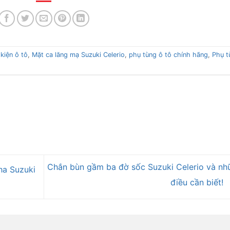
 kiện ô tô
,
Mặt ca lăng mạ Suzuki Celerio
,
phụ tùng ô tô chính hãng
,
Phụ t
Chắn bùn gầm ba đờ sốc Suzuki Celerio và nh
ha Suzuki
điều cần biết!