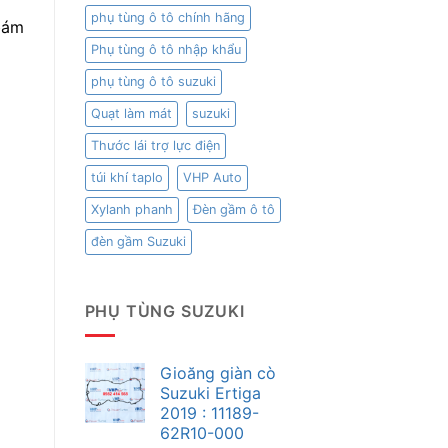
phụ tùng ô tô chính hãng
bám
Phụ tùng ô tô nhập khẩu
phụ tùng ô tô suzuki
Quạt làm mát
suzuki
Thước lái trợ lực điện
túi khí taplo
VHP Auto
Xylanh phanh
Đèn gầm ô tô
đèn gầm Suzuki
PHỤ TÙNG SUZUKI
Gioăng giàn cò
Suzuki Ertiga
2019 : 11189-
62R10-000