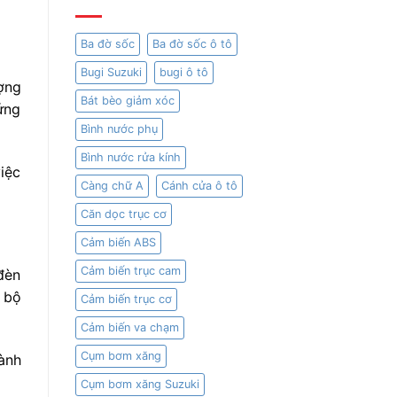
Ba đờ sốc
Ba đờ sốc ô tô
Bugi Suzuki
bugi ô tô
ợng
Bát bèo giảm xóc
ứng
Bình nước phụ
Bình nước rửa kính
iệc
Càng chữ A
Cánh cửa ô tô
Căn dọc trục cơ
Cảm biến ABS
Cảm biến trục cam
đèn
 bộ
Cảm biến trục cơ
Cảm biến va chạm
Cụm bơm xăng
hành
Cụm bơm xăng Suzuki