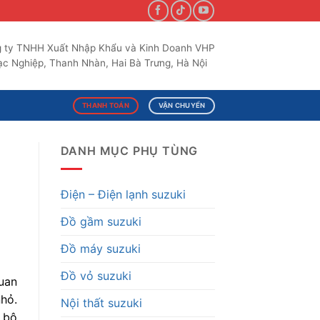
 ty TNHH Xuất Nhập Khẩu và Kinh Doanh VHP
c Nghiệp, Thanh Nhàn, Hai Bà Trưng, Hà Nội
THANH TOÁN
VẬN CHUYỂN
DANH MỤC PHỤ TÙNG
Điện – Điện lạnh suzuki
Đồ gầm suzuki
Đồ máy suzuki
Đồ vỏ suzuki
quan
hỏ.
Nội thất suzuki
 bộ