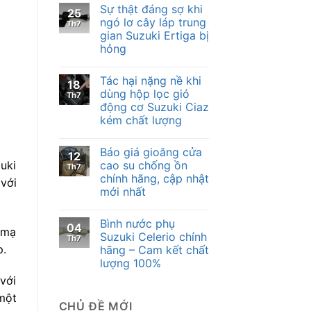
Sự thật đáng sợ khi
25
ngó lơ cây láp trung
Th7
gian Suzuki Ertiga bị
hỏng
Tác hại nặng nề khi
18
dùng hộp lọc gió
Th7
động cơ Suzuki Ciaz
kém chất lượng
Báo giá gioăng cửa
12
uki
cao su chống ồn
Th7
chính hãng, cập nhật
với
mới nhất
Bình nước phụ
04
 mạ
Suzuki Celerio chính
Th7
p.
hãng – Cam kết chất
lượng 100%
với
một
CHỦ ĐỀ MỚI