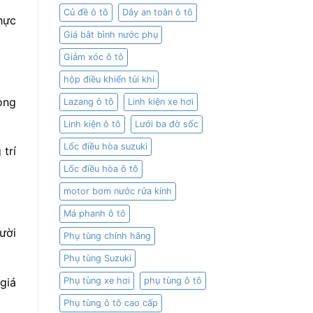
Củ đề ô tô
Dây an toàn ô tô
hực
Giá bắt bình nước phụ
Giảm xóc ô tô
hộp điều khiển túi khí
rọng
Lazang ô tô
Linh kiện xe hơi
Linh kiện ô tô
Lưới ba đờ sốc
Lốc điều hòa suzuki
trí
Lốc điều hòa ô tô
motor bơm nước rửa kính
Má phanh ô tô
ười
Phụ tùng chính hãng
Phụ tùng Suzuki
Phụ tùng xe hơi
phụ tùng ô tô
giá
Phụ tùng ô tô cao cấp