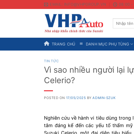
Skip
EMAIL: INFO@VHPGROUP.VN
08:00 -
to
content
Search
for:
TRANG CHỦ
DANH MỤC PHỤ TÙNG
TIN TỨC
Vì sao nhiều người lại 
Celerio?
POSTED ON
17/05/2025
BY
ADMIN-SZUK
Nghiên cứu về hành vi tiêu dùng trong 
tâm đáng kể đến các yếu tố thẩm mỹ v
Suzuki Celerio, một đại diện tiêu biể