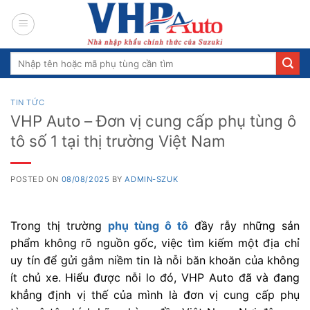
Skip
to
content
Search
for:
TIN TỨC
VHP Auto – Đơn vị cung cấp phụ tùng ô
tô số 1 tại thị trường Việt Nam
POSTED ON
08/08/2025
BY
ADMIN-SZUK
Trong thị trường
phụ tùng ô tô
đầy rẫy những sản
phẩm không rõ nguồn gốc, việc tìm kiếm một địa chỉ
uy tín để gửi gắm niềm tin là nỗi băn khoăn của không
ít chủ xe. Hiểu được nỗi lo đó, VHP Auto đã và đang
khẳng định vị thế của mình là đơn vị cung cấp phụ