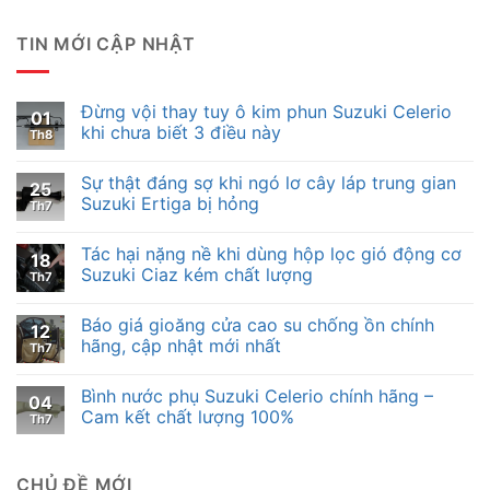
TIN MỚI CẬP NHẬT
Đừng vội thay tuy ô kim phun Suzuki Celerio
01
khi chưa biết 3 điều này
Th8
Sự thật đáng sợ khi ngó lơ cây láp trung gian
25
Suzuki Ertiga bị hỏng
Th7
Tác hại nặng nề khi dùng hộp lọc gió động cơ
18
Suzuki Ciaz kém chất lượng
Th7
Báo giá gioăng cửa cao su chống ồn chính
12
hãng, cập nhật mới nhất
Th7
Bình nước phụ Suzuki Celerio chính hãng –
04
Cam kết chất lượng 100%
Th7
CHỦ ĐỀ MỚI