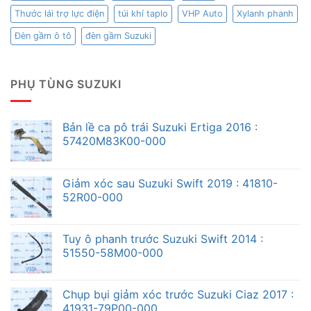
Thước lái trợ lực điện
túi khí taplo
VHP Auto
Xylanh phanh
Đèn gầm ô tô
đèn gầm Suzuki
PHỤ TÙNG SUZUKI
Bản lề ca pô trái Suzuki Ertiga 2016 :
57420M83K00-000
Giảm xóc sau Suzuki Swift 2019 : 41810-
52R00-000
Tuy ô phanh trước Suzuki Swift 2014 :
51550-58M00-000
Chụp bụi giảm xóc trước Suzuki Ciaz 2017 :
41931-79P00-000