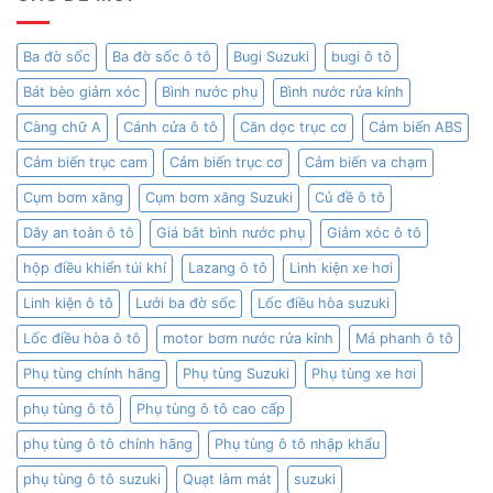
Ba đờ sốc
Ba đờ sốc ô tô
Bugi Suzuki
bugi ô tô
Bát bèo giảm xóc
Bình nước phụ
Bình nước rửa kính
Càng chữ A
Cánh cửa ô tô
Căn dọc trục cơ
Cảm biến ABS
Cảm biến trục cam
Cảm biến trục cơ
Cảm biến va chạm
Cụm bơm xăng
Cụm bơm xăng Suzuki
Củ đề ô tô
Dây an toàn ô tô
Giá bắt bình nước phụ
Giảm xóc ô tô
hộp điều khiển túi khí
Lazang ô tô
Linh kiện xe hơi
Linh kiện ô tô
Lưới ba đờ sốc
Lốc điều hòa suzuki
Lốc điều hòa ô tô
motor bơm nước rửa kính
Má phanh ô tô
Phụ tùng chính hãng
Phụ tùng Suzuki
Phụ tùng xe hơi
phụ tùng ô tô
Phụ tùng ô tô cao cấp
phụ tùng ô tô chính hãng
Phụ tùng ô tô nhập khẩu
phụ tùng ô tô suzuki
Quạt làm mát
suzuki