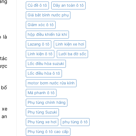
hàng
Củ đề ô tô
Dây an toàn ô tô
Giá bắt bình nước phụ
Giảm xóc ô tô
hộp điều khiển túi khí
 là
Lazang ô tô
Linh kiện xe hơi
Linh kiện ô tô
Lưới ba đờ sốc
tác
Lốc điều hòa suzuki
ược
Lốc điều hòa ô tô
motor bơm nước rửa kính
 bố
Má phanh ô tô
Phụ tùng chính hãng
 xe
Phụ tùng Suzuki
 an
Phụ tùng xe hơi
phụ tùng ô tô
Phụ tùng ô tô cao cấp