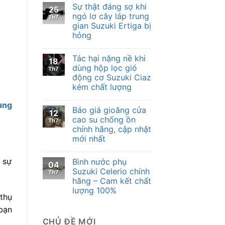
Sự thật đáng sợ khi
25
ngó lơ cây láp trung
Th7
gian Suzuki Ertiga bị
hỏng
Tác hại nặng nề khi
18
dùng hộp lọc gió
Th7
động cơ Suzuki Ciaz
kém chất lượng
ùng
Báo giá gioăng cửa
12
cao su chống ồn
Th7
chính hãng, cập nhật
mới nhất
 sự
Bình nước phụ
04
Suzuki Celerio chính
Th7
hãng – Cam kết chất
lượng 100%
thụ
bạn
CHỦ ĐỀ MỚI