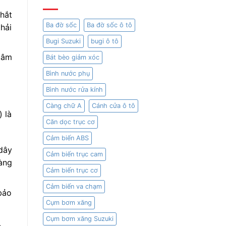
hắt
Ba đờ sốc
Ba đờ sốc ô tô
hải
Bugi Suzuki
bugi ô tô
tâm
Bát bèo giảm xóc
Bình nước phụ
Bình nước rửa kính
Càng chữ A
Cánh cửa ô tô
 là
Căn dọc trục cơ
Cảm biến ABS
dây
Cảm biến trục cam
àng
Cảm biến trục cơ
Cảm biến va chạm
bảo
Cụm bơm xăng
Cụm bơm xăng Suzuki