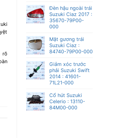
Đèn hậu ngoài trái
Suzuki Ciaz 2017 :
35670-79P00-
uki
000
yệt
Mặt gương trái
Suzuki Ciaz :
84740-79P00-000
 rõ
oàn
Giảm xóc trước
phải Suzuki Swift
2014 : 41601-
71L21-000
Cổ hút Suzuki
Celerio : 13110-
84M00-000