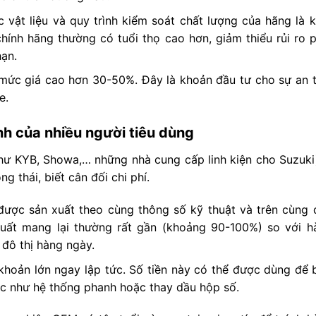
 vật liệu và quy trình kiểm soát chất lượng của hãng là k
hính hãng thường có tuổi thọ cao hơn, giảm thiểu rủi ro p
hạn.
n mức giá cao hơn 30-50%. Đây là khoản đầu tư cho sự an 
e.
h của nhiều người tiêu dùng
ư KYB, Showa,… những nhà cung cấp linh kiện cho Suzuki)
g thái, biết cân đối chi phí.
ược sản xuất theo cùng thông số kỹ thuật và trên cùng 
suất mang lại thường rất gần (khoảng 90-100%) so với h
 đô thị hàng ngày.
 khoản lớn ngay lập tức. Số tiền này có thể được dùng để 
c như hệ thống phanh hoặc thay dầu hộp số.