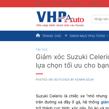
Skip
EMAIL: INFO@VHPGROUP.VN
08:00 -
to
content
Search
for:
TRANG CHỦ
DANH MỤC PHỤ TÙNG
TIN TỨC
Giảm xóc Suzuki Celeri
lựa chọn tối ưu cho bạ
POSTED ON
30/11/2025
BY
ADMIN-SZUK
Suzuki Celerio là chiếc xe “nhỏ nhưng
trên đường xá đầy ổ gà, hệ thống
giảm
trở thành cực hình: xóc nảy, ồn ào và m