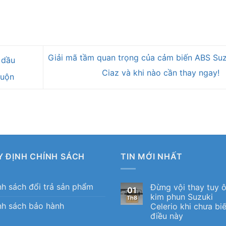
Giải mã tầm quan trọng của cảm biến ABS Suz
 dầu
Ciaz và khi nào cần thay ngay!
muộn
Y ĐỊNH CHÍNH SÁCH
TIN MỚI NHẤT
nh sách đổi trả sản phẩm
Đừng vội thay tuy 
01
kim phun Suzuki
Th8
nh sách bảo hành
Celerio khi chưa biế
điều này