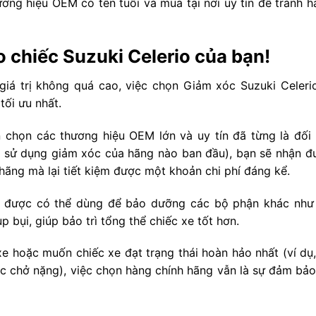
ương hiệu OEM có tên tuổi và mua tại nơi uy tín để tránh 
o chiếc Suzuki Celerio của bạn!
 giá trị không quá cao, việc chọn Giảm xóc Suzuki Celerio
ối ưu nhất.
chọn các thương hiệu OEM lớn và uy tín đã từng là đối 
io sử dụng giảm xóc của hãng nào ban đầu), bạn sẽ nhận đ
ãng mà lại tiết kiệm được một khoản chi phí đáng kể.
ệm được có thể dùng để bảo dưỡng các bộ phận khác như
p bụi, giúp bảo trì tổng thể chiếc xe tốt hơn.
e hoặc muốn chiếc xe đạt trạng thái hoàn hảo nhất (ví dụ,
 chở nặng), việc chọn hàng chính hãng vẫn là sự đảm bảo