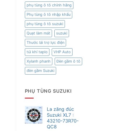
phụ tùng ô tô chính hãng
Phụ tùng ô tô nhập khẩu
phụ tùng ô tô suzuki
Quạt làm mát
suzuki
Thước lái trợ lực điện
túi khí taplo
VHP Auto
Xylanh phanh
Đèn gầm ô tô
đèn gầm Suzuki
PHỤ TÙNG SUZUKI
La zăng đúc
Suzuki XL7 :
43210-73R70-
QC8