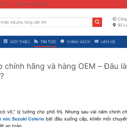
 17:30
0944.689.689
Công
92 Lạ
GIỚI THIỆU
TIN TỨC
CHÍNH SÁCH
LIÊN HỆ
o chính hãng và hàng OEM – Đâu là
n?
 có võ,” lý tưởng cho phố thị. Nhưng sau vài năm chinh ch
 xóc Suzuki Celerio
bắt đầu xuống cấp, khiến mỗi chuyến
ất an toàn.