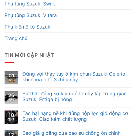
Phụ tùng Suzuki Swift
Phụ tùng Suzuki Vitara
Phụ kiện ô tô Suzuki
Trang chủ
TIN MỚI CẬP NHẬT
Đừng vội thay tuy ô kim phun Suzuki Celerio
01
khi chưa biết 3 điều này
Th8
Sự thật đáng sợ khi ngó lơ cây láp trung gian
25
Suzuki Ertiga bị hỏng
Th7
Tác hại nặng nề khi dùng hộp lọc gió động cơ
18
Suzuki Ciaz kém chất lượng
Th7
Báo giá gioăng cửa cao su chống ồn chính
12