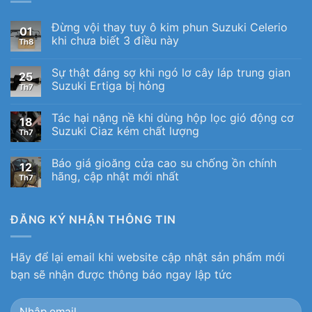
Đừng vội thay tuy ô kim phun Suzuki Celerio
01
khi chưa biết 3 điều này
Th8
Sự thật đáng sợ khi ngó lơ cây láp trung gian
25
Suzuki Ertiga bị hỏng
Th7
Tác hại nặng nề khi dùng hộp lọc gió động cơ
18
Suzuki Ciaz kém chất lượng
Th7
Báo giá gioăng cửa cao su chống ồn chính
12
hãng, cập nhật mới nhất
Th7
ĐĂNG KÝ NHẬN THÔNG TIN
Hãy để lại email khi website cập nhật sản phẩm mới
bạn sẽ nhận được thông báo ngay lập tức