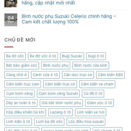
hãng, cập nhật mới nhất
Th7
Bình nước phụ Suzuki Celerio chính hãng –
04
Cam kết chất lượng 100%
Th7
CHỦ ĐỀ MỚI
Ba đờ sốc
Ba đờ sốc ô tô
Bugi Suzuki
bugi ô tô
Bát bèo giảm xóc
Bình nước phụ
Bình nước rửa kính
Càng chữ A
Cánh cửa ô tô
Căn dọc trục cơ
Cảm biến ABS
Cảm biến trục cam
Cảm biến trục cơ
Cảm biến va chạm
Cụm bơm xăng
Cụm bơm xăng Suzuki
Củ đề ô tô
Dây an toàn ô tô
Giá bắt bình nước phụ
Giảm xóc ô tô
hộp điều khiển túi khí
Lazang ô tô
Linh kiện xe hơi
Linh kiện ô tô
Lưới ba đờ sốc
Lốc điều hòa suzuki
Lốc điều hòa ô tô
motor bơm nước rửa kính
Má phanh ô tô