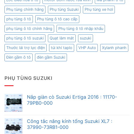
Phụ tùng chính hãng
Phụ tùng Suzuki
Phụ tùng xe hơi
phụ tùng ô tô
Phụ tùng ô tô cao cấp
phụ tùng ô tô chính hãng
Phụ tùng ô tô nhập khẩu
phụ tùng ô tô suzuki
Quạt làm mát
suzuki
Thước lái trợ lực điện
túi khí taplo
VHP Auto
Xylanh phanh
Đèn gầm ô tô
đèn gầm Suzuki
PHỤ TÙNG SUZUKI
Nắp giàn cò Suzuki Ertiga 2016 : 11170-
79PB0-000
Công tắc nâng kính tổng Suzuki XL7 :
37990-73RB1-000