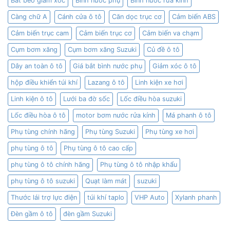
Bát bèo giảm xóc
Bình nước phụ
Bình nước rửa kính
Càng chữ A
Cánh cửa ô tô
Căn dọc trục cơ
Cảm biến ABS
Cảm biến trục cam
Cảm biến trục cơ
Cảm biến va chạm
Cụm bơm xăng
Cụm bơm xăng Suzuki
Củ đề ô tô
Dây an toàn ô tô
Giá bắt bình nước phụ
Giảm xóc ô tô
hộp điều khiển túi khí
Lazang ô tô
Linh kiện xe hơi
Linh kiện ô tô
Lưới ba đờ sốc
Lốc điều hòa suzuki
Lốc điều hòa ô tô
motor bơm nước rửa kính
Má phanh ô tô
Phụ tùng chính hãng
Phụ tùng Suzuki
Phụ tùng xe hơi
phụ tùng ô tô
Phụ tùng ô tô cao cấp
phụ tùng ô tô chính hãng
Phụ tùng ô tô nhập khẩu
phụ tùng ô tô suzuki
Quạt làm mát
suzuki
Thước lái trợ lực điện
túi khí taplo
VHP Auto
Xylanh phanh
Đèn gầm ô tô
đèn gầm Suzuki