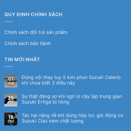
QUY ĐỊNH CHÍNH SÁCH
Chính sách đổi trả sản phẩm
Chính sách bảo hành
TIN MỚI NHẤT
Đừng vội thay tuy ô kim phun Suzuki Celerio
01
khi chưa biết 3 điều này
Th8
Sự thật đáng sợ khi ngó lơ cây láp trung gian
25
Suzuki Ertiga bị hỏng
Th7
Tác hại nặng nề khi dùng hộp lọc gió động cơ
18
Suzuki Ciaz kém chất lượng
Th7