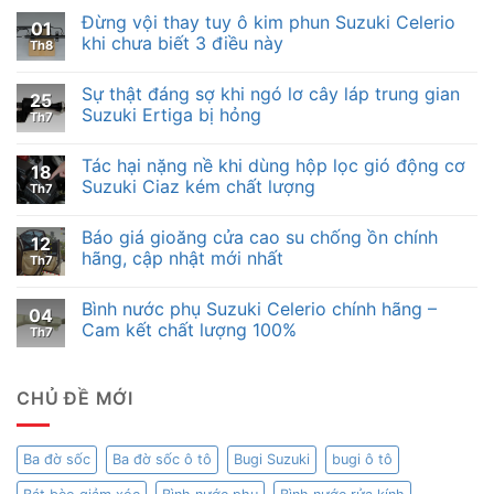
Đừng vội thay tuy ô kim phun Suzuki Celerio
01
khi chưa biết 3 điều này
Th8
Sự thật đáng sợ khi ngó lơ cây láp trung gian
25
Suzuki Ertiga bị hỏng
Th7
Tác hại nặng nề khi dùng hộp lọc gió động cơ
18
Suzuki Ciaz kém chất lượng
Th7
Báo giá gioăng cửa cao su chống ồn chính
12
hãng, cập nhật mới nhất
Th7
Bình nước phụ Suzuki Celerio chính hãng –
04
Cam kết chất lượng 100%
Th7
CHỦ ĐỀ MỚI
Ba đờ sốc
Ba đờ sốc ô tô
Bugi Suzuki
bugi ô tô