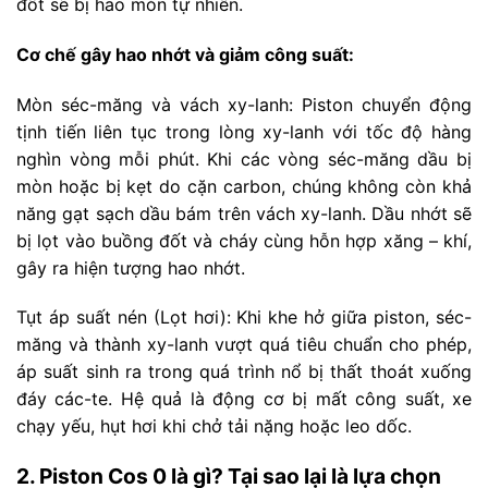
đốt sẽ bị hao mòn tự nhiên.
Cơ chế gây hao nhớt và giảm công suất:
Mòn séc-măng và vách xy-lanh: Piston chuyển động
tịnh tiến liên tục trong lòng xy-lanh với tốc độ hàng
nghìn vòng mỗi phút. Khi các vòng séc-măng dầu bị
mòn hoặc bị kẹt do cặn carbon, chúng không còn khả
năng gạt sạch dầu bám trên vách xy-lanh. Dầu nhớt sẽ
bị lọt vào buồng đốt và cháy cùng hỗn hợp xăng – khí,
gây ra hiện tượng hao nhớt.
Tụt áp suất nén (Lọt hơi): Khi khe hở giữa piston, séc-
măng và thành xy-lanh vượt quá tiêu chuẩn cho phép,
áp suất sinh ra trong quá trình nổ bị thất thoát xuống
đáy các-te. Hệ quả là động cơ bị mất công suất, xe
chạy yếu, hụt hơi khi chở tải nặng hoặc leo dốc.
2. Piston Cos 0 là gì? Tại sao lại là lựa chọn