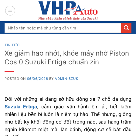
Skip
to
content
Search
for:
TIN TỨC
Xe giảm hao nhớt, khỏe máy nhờ Piston
Cos 0 Suzuki Ertiga chuẩn zin
POSTED ON
06/06/2026
BY
ADMIN-SZUK
Đối với những ai đang sở hữu dòng xe 7 chỗ đa dụng
Suzuki Ertiga
, cảm giác vận hành êm ái, tiết kiệm
nhiên liệu bền bỉ luôn là niềm tự hào. Thế nhưng, giống
như bất kỳ khối động cơ đốt trong nào, sau hàng trăm
nghìn kilomet miệt mài lăn bánh, động cơ sẽ bắt đầu