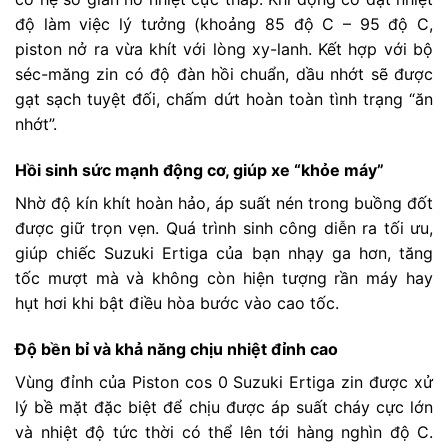
độ làm việc lý tưởng (khoảng 85 độ C – 95 độ C,
piston nở ra vừa khít với lòng xy-lanh. Kết hợp với bộ
séc-măng zin có độ đàn hồi chuẩn, dầu nhớt sẽ được
gạt sạch tuyệt đối, chấm dứt hoàn toàn tình trạng “ăn
nhớt”.
Hồi sinh sức mạnh động cơ, giúp xe “khỏe máy”
Nhờ độ kín khít hoàn hảo, áp suất nén trong buồng đốt
được giữ trọn vẹn. Quá trình sinh công diễn ra tối ưu,
giúp chiếc Suzuki Ertiga của bạn nhạy ga hơn, tăng
tốc mượt mà và không còn hiện tượng rần máy hay
hụt hơi khi bật điều hòa bước vào cao tốc.
Độ bền bỉ và khả năng chịu nhiệt đỉnh cao
Vùng đỉnh của Piston cos 0 Suzuki Ertiga zin được xử
lý bề mặt đặc biệt để chịu được áp suất cháy cực lớn
và nhiệt độ tức thời có thể lên tới hàng nghìn độ C.