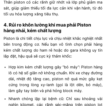
Thân piston có các rãnh giữ nhớt và lớp phủ giảm ma
sát, giúp giảm thiểu tối đa lực cản khi vận hành, từ đó
tối ưu hóa lượng xăng tiêu thụ.
4. Rủi ro khôn lường khi mua phải Piston
hàng nhái, kém chất lượng
Piston là chi tiết chịu lực và chịu nhiệt khắc nghiệt nhất
bên trong động cơ. Nếu bạn vô tình chọn phải hàng
kém chất lượng do ham rẻ hoặc do gara không uy tín
lắp đặt, hậu quả sẽ cực kỳ thảm khốc:
Hợp kim kém chất lượng gây “bó máy”: Piston hàng
lô có hệ số giãn nở không chuẩn. Khi xe chạy đường
dài, nhiệt độ tăng cao, piston nở quá mức gây kẹt
cứng trong lòng xy-lanh (gọi là lột dên, bó máy),
làm gãy tay biên và phá hỏng block máy.
Nhanh chóng lặp lại bệnh cũ: Chỉ sau khoảng vài
nghìn kilomet, các rãnh séc-măng trên piston lọt